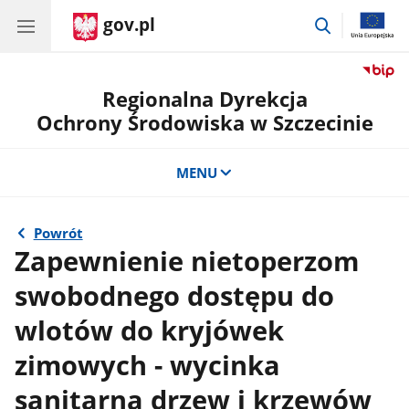
gov.pl
przejdź
do
wyszukiwar
Regionalna Dyrekcja
Ochrony Środowiska w Szczecinie
MENU
Powrót
Zapewnienie nietoperzom
swobodnego dostępu do
wlotów do kryjówek
zimowych - wycinka
sanitarna drzew i krzewów