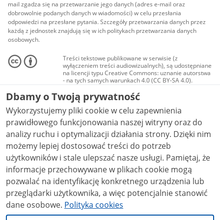
mail zgadza się na przetwarzanie jego danych (adres e-mail oraz
dobrowolnie podanych danych w wiadomości) w celu przesłania
odpowiedzi na przesłane pytania. Szczegóły przetwarzania danych przez
każdą z jednostek znajdują się w ich politykach przetwarzania danych
osobowych.
Treści tekstowe publikowane w serwisie (z
wyłączeniem treści audiowizualnych), są udostępniane
na licencji typu Creative Commons: uznanie autorstwa
- na tych samych warunkach 4.0 (CC BY-SA 4.0).
Materiały audiowizualne, w tym zdjęcia, materiały
Dbamy o Twoją prywatność
audio i wideo, są udostępniane na licencji typu
Creative Commons: uznanie autorstwa użycie
Wykorzystujemy pliki cookie w celu zapewnienia
niekomercyjne - bez utworów zależnych 4.0 (CC BY-
NC-ND 4.0), o ile nie jest to stwierdzone inaczej.
prawidłowego funkcjonowania naszej witryny oraz do
analizy ruchu i optymalizacji działania strony. Dzięki nim
możemy lepiej dostosować treści do potrzeb
użytkowników i stale ulepszać nasze usługi. Pamiętaj, że
informacje przechowywane w plikach cookie mogą
pozwalać na identyfikację konkretnego urządzenia lub
przeglądarki użytkownika, a więc potencjalnie stanowić
dane osobowe.
Polityka cookies