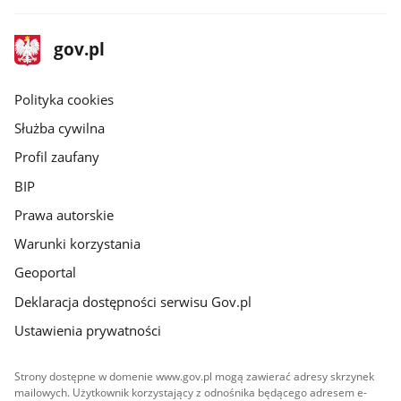
stopka
Strona
gov.pl
gov.pl
główna
gov.pl
Polityka cookies
Służba cywilna
Profil zaufany
BIP
Prawa autorskie
Warunki korzystania
Geoportal
Deklaracja dostępności serwisu Gov.pl
Ustawienia prywatności
Strony dostępne w domenie www.gov.pl mogą zawierać adresy skrzynek
mailowych. Użytkownik korzystający z odnośnika będącego adresem e-