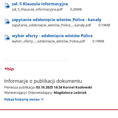
zał. 5 Klauzula informacyjna
zał​_5​_Klauzula​_informacyjna.pdf
0.26MB
zapytanie odsłonięcie wlotów​_Police - kanały
zapytanie​_odsłonięcie​_wlotów​_Police​_-​_kanały.pdf
0.19MB
wybór oferty - odsłonięcie wlotów Police
wybór​_oferty​_-​_odsłonięcie​_wlotów​_Police.pdf
0.19MB
Informacje o publikacji dokumentu
Pierwsza publikacja:
03.10.2025 14:34 Kornel Kozłowski
Wytwarzający/ Odpowiadający:
Magdalena Leśniak
Pokaż historię zmian