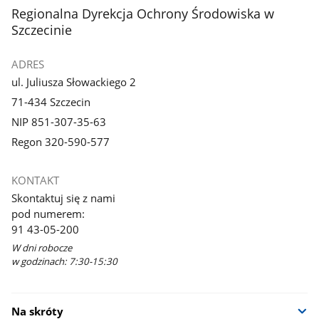
stopka
Regionalna Dyrekcja Ochrony Środowiska w
Szczecinie
ADRES
ul. Juliusza Słowackiego 2
71-434 Szczecin
NIP 851-307-35-63
Regon 320-590-577
KONTAKT
Skontaktuj się z nami
pod numerem:
91 43-05-200
W dni robocze
w godzinach: 7:30-15:30
Na skróty