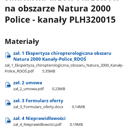
na obszarze Natura 2000
Police - kanały PLH320015
Materiały
zał. 1 Ekspertyza chiropterologiczna obszaru
Natura 2000 Kanały-Police​_RDOŚ
zał​_1​_Ekspertyza​_chiropterologiczna​_obszaru​_Natura​_2000​_Kanały-
Police​_RDOŚ.pdf
5.35MB
zał. 2 umowa
zał​_2​_umowa.pdf
0.23MB
zał. 3 Formularz oferty
zał​_3​_Formularz​_oferty.docx
0.14MB
zał. 4 Nieprawidłowości
zał​_4​_Nieprawidłowości.pdf
0.19MB