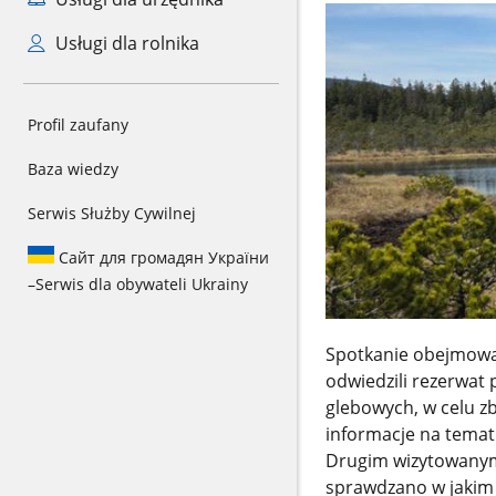
Usługi dla rolnika
Profil zaufany
Baza wiedzy
Serwis Służby Cywilnej
Сайт для громадян України
–
Serwis dla obywateli Ukrainy
Spotkanie obejmował
odwiedzili rezerwat 
glebowych, w celu z
informacje na temat 
Drugim wizytowanym 
sprawdzano w jakim 