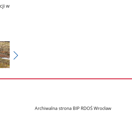
cji w
Pokaż
nestępne
zdjęcia
Archiwalna strona BIP RDOŚ Wrocław