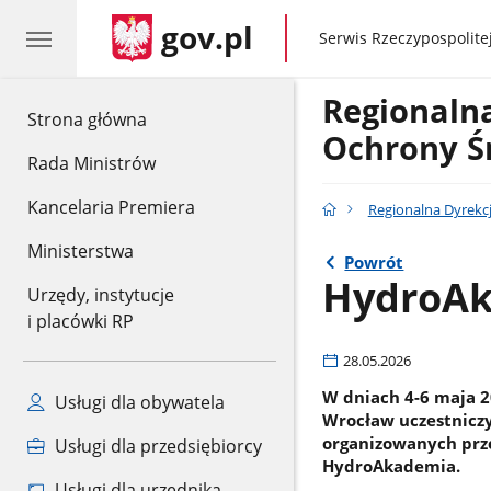
gov.pl
gov.pl
Serwis Rzeczypospolitej
Regionaln
gov.pl
Strona główna
Ochrony Ś
Rada Ministrów
Kancelaria Premiera
Regionalna Dyrekc
Ministerstwa
Powrót
HydroA
Urzędy, instytucje
i placówki RP
28.05.2026
W dniach 4-6 maja 2
Usługi dla obywatela
Wrocław uczestniczy
organizowanych prz
Usługi dla przedsiębiorcy
HydroAkademia.
Usługi dla urzędnika