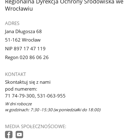
stopka
Regionalna Dyrekcja Ochrony Środowiska we
Wrocławiu
ADRES
Jana Długosza 68
51-162 Wrocław
NIP 897 17 47 119
Regon 020 86 06 26
KONTAKT
Skontaktuj się z nami
pod numerem:
71 74-79-300, 531-063-955
W dni robocze
w godzinach: 7:30 -15:30 (w poniedziałki do 18:00)
MEDIA SPOŁECZNOŚCIOWE: