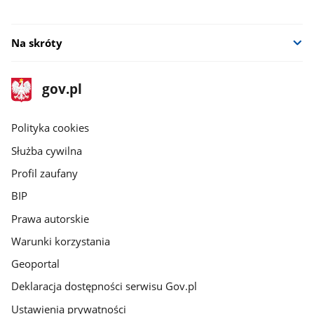
Na skróty
stopka
Strona
gov.pl
gov.pl
główna
gov.pl
Polityka cookies
Służba cywilna
Profil zaufany
BIP
Prawa autorskie
Warunki korzystania
Geoportal
Deklaracja dostępności serwisu Gov.pl
Ustawienia prywatności