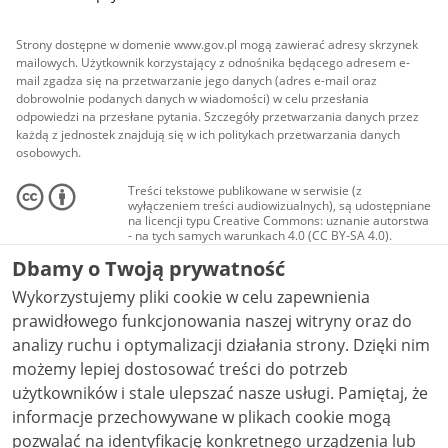
Strony dostępne w domenie www.gov.pl mogą zawierać adresy skrzynek
mailowych. Użytkownik korzystający z odnośnika będącego adresem e-
mail zgadza się na przetwarzanie jego danych (adres e-mail oraz
dobrowolnie podanych danych w wiadomości) w celu przesłania
odpowiedzi na przesłane pytania. Szczegóły przetwarzania danych przez
każdą z jednostek znajdują się w ich politykach przetwarzania danych
osobowych.
Treści tekstowe publikowane w serwisie (z
wyłączeniem treści audiowizualnych), są udostępniane
na licencji typu Creative Commons: uznanie autorstwa
- na tych samych warunkach 4.0 (CC BY-SA 4.0).
Materiały audiowizualne, w tym zdjęcia, materiały
Dbamy o Twoją prywatność
audio i wideo, są udostępniane na licencji typu
Creative Commons: uznanie autorstwa użycie
Wykorzystujemy pliki cookie w celu zapewnienia
niekomercyjne - bez utworów zależnych 4.0 (CC BY-
NC-ND 4.0), o ile nie jest to stwierdzone inaczej.
prawidłowego funkcjonowania naszej witryny oraz do
analizy ruchu i optymalizacji działania strony. Dzięki nim
możemy lepiej dostosować treści do potrzeb
użytkowników i stale ulepszać nasze usługi. Pamiętaj, że
informacje przechowywane w plikach cookie mogą
pozwalać na identyfikację konkretnego urządzenia lub