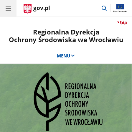
gov.pl
przejdź
do
wyszukiwar
Regionalna Dyrekcja
Ochrony Środowiska we Wrocławiu
MENU