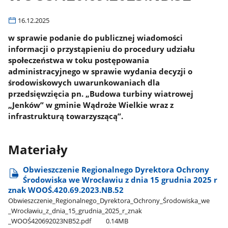
16.12.2025
w sprawie podanie do publicznej wiadomości
informacji o przystąpieniu do procedury udziału
społeczeństwa w toku postępowania
administracyjnego w sprawie wydania decyzji o
środowiskowych uwarunkowaniach dla
przedsięwzięcia pn. „Budowa turbiny wiatrowej
„Jenków” w gminie Wądroże Wielkie wraz z
infrastrukturą towarzyszącą”.
Materiały
Obwieszczenie Regionalnego Dyrektora Ochrony
Środowiska we Wrocławiu z dnia 15 grudnia 2025 r
znak WOOŚ.420.69.2023.NB.52
Obwieszczenie​_Regionalnego​_Dyrektora​_Ochrony​_Środowiska​_we​
_Wrocławiu​_z​_dnia​_15​_grudnia​_2025​_r​_znak​
_WOOŚ420692023NB52.pdf
0.14MB