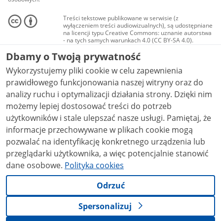
Treści tekstowe publikowane w serwisie (z
wyłączeniem treści audiowizualnych), są udostępniane
na licencji typu Creative Commons: uznanie autorstwa
- na tych samych warunkach 4.0 (CC BY-SA 4.0).
Materiały audiowizualne, w tym zdjęcia, materiały
Dbamy o Twoją prywatność
audio i wideo, są udostępniane na licencji typu
Creative Commons: uznanie autorstwa użycie
Wykorzystujemy pliki cookie w celu zapewnienia
niekomercyjne - bez utworów zależnych 4.0 (CC BY-
NC-ND 4.0), o ile nie jest to stwierdzone inaczej.
prawidłowego funkcjonowania naszej witryny oraz do
analizy ruchu i optymalizacji działania strony. Dzięki nim
możemy lepiej dostosować treści do potrzeb
użytkowników i stale ulepszać nasze usługi. Pamiętaj, że
informacje przechowywane w plikach cookie mogą
pozwalać na identyfikację konkretnego urządzenia lub
przeglądarki użytkownika, a więc potencjalnie stanowić
dane osobowe.
Polityka cookies
Odrzuć
Spersonalizuj