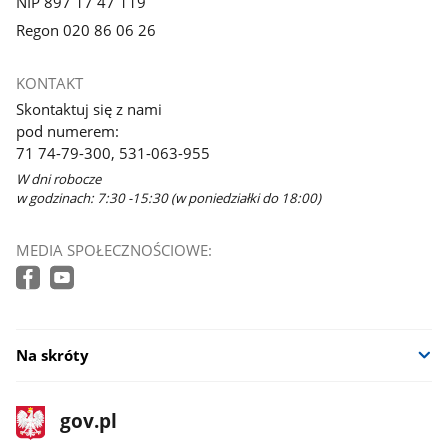
NIP 897 17 47 119
Regon 020 86 06 26
KONTAKT
Skontaktuj się z nami
pod numerem:
71 74-79-300, 531-063-955
W dni robocze
w godzinach: 7:30 -15:30 (w poniedziałki do 18:00)
MEDIA SPOŁECZNOŚCIOWE:
Na skróty
stopka
Strona
gov.pl
gov.pl
główna