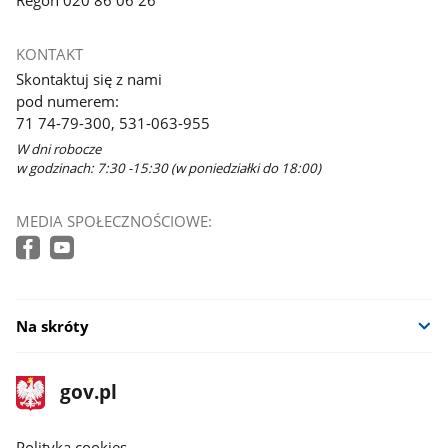
Regon 020 86 06 26
KONTAKT
Skontaktuj się z nami
pod numerem:
71 74-79-300, 531-063-955
W dni robocze
w godzinach: 7:30 -15:30 (w poniedziałki do 18:00)
MEDIA SPOŁECZNOŚCIOWE:
Na skróty
stopka
Strona
gov.pl
gov.pl
główna
gov.pl
Polityka cookies