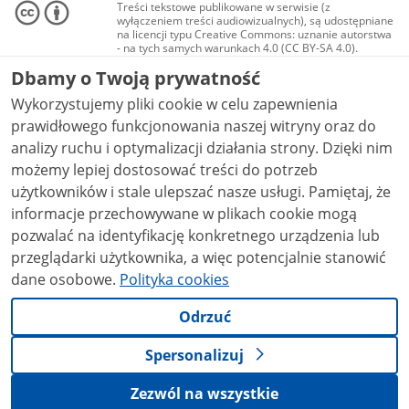
Treści tekstowe publikowane w serwisie (z
wyłączeniem treści audiowizualnych), są udostępniane
na licencji typu Creative Commons: uznanie autorstwa
- na tych samych warunkach 4.0 (CC BY-SA 4.0).
Materiały audiowizualne, w tym zdjęcia, materiały
Dbamy o Twoją prywatność
audio i wideo, są udostępniane na licencji typu
Creative Commons: uznanie autorstwa użycie
Wykorzystujemy pliki cookie w celu zapewnienia
niekomercyjne - bez utworów zależnych 4.0 (CC BY-
NC-ND 4.0), o ile nie jest to stwierdzone inaczej.
prawidłowego funkcjonowania naszej witryny oraz do
analizy ruchu i optymalizacji działania strony. Dzięki nim
możemy lepiej dostosować treści do potrzeb
użytkowników i stale ulepszać nasze usługi. Pamiętaj, że
informacje przechowywane w plikach cookie mogą
pozwalać na identyfikację konkretnego urządzenia lub
przeglądarki użytkownika, a więc potencjalnie stanowić
dane osobowe.
Polityka cookies
Odrzuć
Spersonalizuj
Zezwól na wszystkie