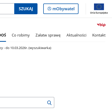
Logowanie
SZUKAJ
mObywatel
do
panelu
DOŚ
Co robimy
Załatw sprawę
Aktualności
Kontakt
cy - do 10.03.2026r. (wyszukiwarka)
Wyszukaj