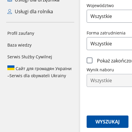
Województwo
Usługi dla rolnika
Forma zatrudnienia
Profil zaufany
Baza wiedzy
Serwis Służby Cywilnej
Filtrowanie
Pokaż zakończo
Сайт для громадян України
Wynik naboru
wyników
–
Serwis dla obywateli Ukrainy
naboru
WYSZUKAJ