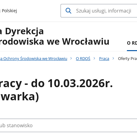
 Polskiej
a Dyrekcja
rodowiska we Wrocławiu
O R
ja Ochrony Środowiska we Wrocławiu
O RDOŚ
Praca
Oferty Pra
racy - do 10.03.2026r.
iwarka)