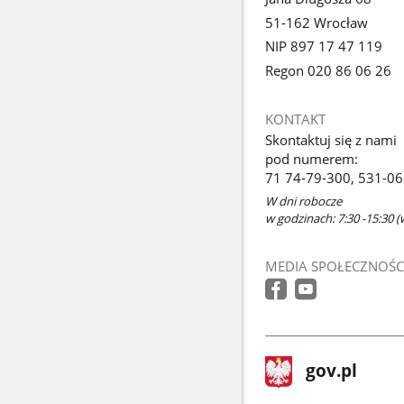
51-162 Wrocław
NIP 897 17 47 119
Regon 020 86 06 26
KONTAKT
Skontaktuj się z nami
pod numerem:
71 74-79-300, 531-0
W dni robocze
w godzinach: 7:30 -15:30 (
MEDIA SPOŁECZNOŚC
stopka
Strona
gov.pl
gov.pl
główna