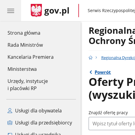
gov.pl
gov.pl
Serwis Rzeczypospolitej
Regionaln
gov.pl
Strona główna
Ochrony Ś
Rada Ministrów
Kancelaria Premiera
Regionalna Dyrekc
Ministerstwa
Powrót
Oferty P
Urzędy, instytucje
i placówki RP
(wyszuk
Usługi dla obywatela
Znajdź ofertę pracy
Usługi dla przedsiębiorcy
Usługi dla urzędnika