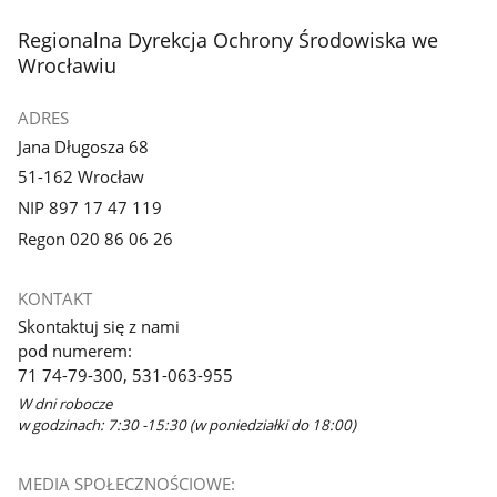
stopka
Regionalna Dyrekcja Ochrony Środowiska we
Wrocławiu
ADRES
Jana Długosza 68
51-162 Wrocław
NIP 897 17 47 119
Regon 020 86 06 26
KONTAKT
Skontaktuj się z nami
pod numerem:
71 74-79-300, 531-063-955
W dni robocze
w godzinach: 7:30 -15:30 (w poniedziałki do 18:00)
MEDIA SPOŁECZNOŚCIOWE: