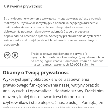
Ustawienia prywatności
Strony dostępne w domenie www.gov.pl mogą zawierać adresy skrzynek
mailowych. Użytkownik korzystający z odnośnika będącego adresem e-
mail zgadza się na przetwarzanie jego danych (adres e-mail oraz
dobrowolnie podanych danych w wiadomości) w celu przesłania
odpowiedzi na przesłane pytania. Szczegóły przetwarzania danych przez
każdą z jednostek znajdują się w ich politykach przetwarzania danych
osobowych.
Treści tekstowe publikowane w serwisie (z
wyłączeniem treści audiowizualnych), są udostępniane
na licencji typu Creative Commons: uznanie autorstwa
- na tych samych warunkach 4.0 (CC BY-SA 4.0).
Materiały audiowizualne, w tym zdjęcia, materiały
Dbamy o Twoją prywatność
audio i wideo, są udostępniane na licencji typu
Creative Commons: uznanie autorstwa użycie
Wykorzystujemy pliki cookie w celu zapewnienia
niekomercyjne - bez utworów zależnych 4.0 (CC BY-
NC-ND 4.0), o ile nie jest to stwierdzone inaczej.
prawidłowego funkcjonowania naszej witryny oraz do
analizy ruchu i optymalizacji działania strony. Dzięki nim
możemy lepiej dostosować treści do potrzeb
użytkowników i stale ulepszać nasze usługi. Pamiętaj, że