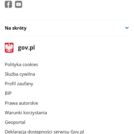
Na skróty
stopka
Strona
gov.pl
gov.pl
główna
gov.pl
Polityka cookies
Służba cywilna
Profil zaufany
BIP
Prawa autorskie
Warunki korzystania
Geoportal
Deklaracja dostępności serwisu Gov.pl