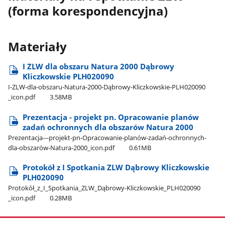
(forma korespondencyjna)
Materiały
I ZLW dla obszaru Natura 2000 Dąbrowy
Kliczkowskie PLH020090
I-ZLW-dla-obszaru-Natura-2000-Dąbrowy-Kliczkowskie-PLH020090​
_icon.pdf
3.58MB
Prezentacja - projekt pn. Opracowanie planów
zadań ochronnych dla obszarów Natura 2000
Prezentacja---projekt-pn-Opracowanie-planów-zadań-ochronnych-
dla-obszarów-Natura-2000​_icon.pdf
0.61MB
Protokół z I Spotkania ZLW Dąbrowy Kliczkowskie
PLH020090
Protokół​_z​_I​_Spotkania​_ZLW​_Dąbrowy-Kliczkowskie​_PLH020090​
_icon.pdf
0.28MB