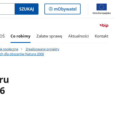
Logowanie
SZUKAJ
mObywatel
do
panelu
OŚ
Co robimy
Załatw sprawę
Aktualności
Kontakt
ie społeczne
Zrealizowane projekty
ch dla obszarów Natura 2000
ru
96