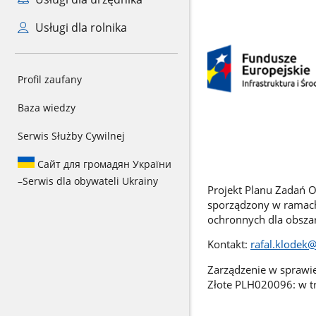
Usługi dla rolnika
Profil zaufany
Baza wiedzy
Serwis Służby Cywilnej
Сайт для громадян України
–
Serwis dla obywateli Ukrainy
Projekt Planu Zadań 
sporządzony w ramach
ochronnych dla obszar
Kontakt:
rafal.klodek
Zarządzenie w sprawi
Złote PLH020096: w t