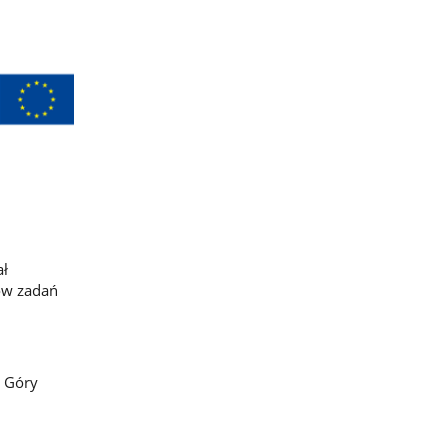
ał
ów zadań
0 Góry