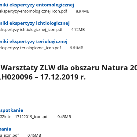
niki ekspertyzy entomologicznej
-ekspertyzy-entomologicznej​_icon.pdf
8.97MB
niki ekspertyzy ichtiologicznej
ekspertyzy-ichtiologicznej​_icon.pdf
4.72MB
niki ekspertyzy teriologicznej
ekspertyzy-teriologicznej​_icon.pdf
6.61MB
anie / Warsztaty ZLW dla obszaru Natura 
LH020096 – 17.12.2019 r.
 spotkanie
Złote---17122019​_icon.pdf
0.43MB
kania
a​_icon.pdf
0.46MB