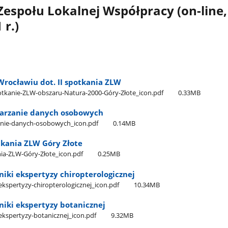
 Zespołu Lokalnej Współpracy (on-line,
 r.)
rocławiu dot. II spotkania ZLW
otkanie-ZLW-obszaru-Natura-2000-Góry-Złote​_icon.pdf
0.33MB
warzanie danych osobowych
nie-danych-osobowych​_icon.pdf
0.14MB
otkania ZLW Góry Złote
nia-ZLW-Góry-Złote​_icon.pdf
0.25MB
niki ekspertyzy chiropterologicznej
ekspertyzy-chiropterologicznej​_icon.pdf
10.34MB
niki ekspertyzy botanicznej
ekspertyzy-botanicznej​_icon.pdf
9.32MB