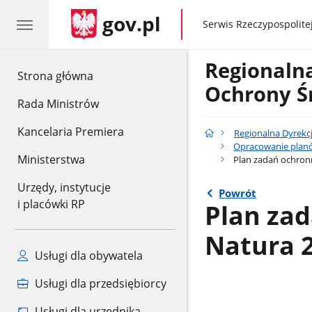
gov.pl
gov.pl
Serwis Rzeczypospolitej
Regionaln
gov.pl
Strona główna
Ochrony Ś
Rada Ministrów
Kancelaria Premiera
Regionalna Dyrekc
Opracowanie plan
Ministerstwa
Plan zadań ochron
Urzędy, instytucje
Powrót
i placówki RP
Plan za
Natura 
Usługi dla obywatela
Usługi dla przedsiębiorcy
Usługi dla urzędnika