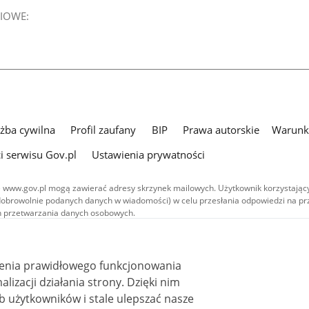
IOWE:
użba cywilna
Profil zaufany
BIP
Prawa autorskie
Warunki
i serwisu Gov.pl
Ustawienia prywatności
 www.gov.pl mogą zawierać adresy skrzynek mailowych. Użytkownik korzystający
dobrowolnie podanych danych w wiadomości) w celu przesłania odpowiedzi na prz
ach przetwarzania danych osobowych.
we publikowane w serwisie (z wyłączeniem treści audiowizualnych), są
 na licencji typu Creative Commons: uznanie autorstwa - na tych samych
 (CC BY-SA 4.0). Materiały audiowizualne, w tym zdjęcia, materiały audio i wideo
ienia prawidłowego funkcjonowania
ane na licencji typu Creative Commons: uznanie autorstwa użycie niekomercyjne 
ależnych 4.0 (CC BY-NC-ND 4.0), o ile nie jest to stwierdzone inaczej.
i działania strony. Dzięki nim
 użytkowników i stale ulepszać nasze