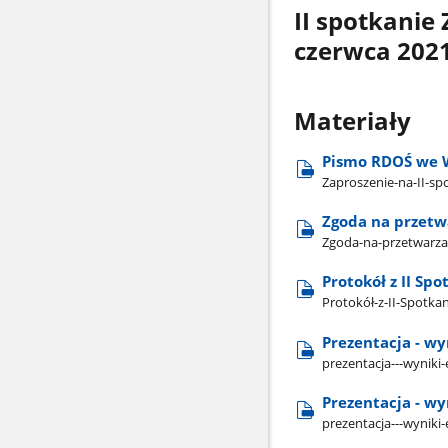
II spotkanie
czerwca 2021
Materiały
Pismo RDOŚ we W
Zaproszenie-na-II-sp
Zgoda na przet
Zgoda-na-przetwarza
Protokół z II Sp
Protokół-z-II-Spotka
Prezentacja - wy
prezentacja---wyniki-
Prezentacja - wy
prezentacja---wyniki-