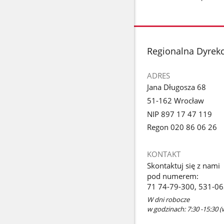
stopka
Regionalna Dyrek
ADRES
Jana Długosza 68
51-162 Wrocław
NIP 897 17 47 119
Regon 020 86 06 26
KONTAKT
Skontaktuj się z nami
pod numerem:
71 74-79-300, 531-0
W dni robocze
w godzinach: 7:30 -15:30 (