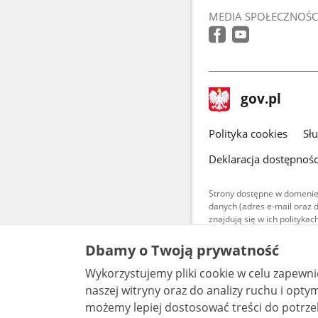
MEDIA SPOŁECZNOŚC
stopka
Strona
gov.pl
gov.pl
główna
gov.pl
Polityka cookies
Sł
Deklaracja dostępnośc
Strony dostępne w domenie
danych (adres e-mail oraz 
znajdują się w ich polityk
Treści teksto
Dbamy o Twoją prywatność
udostępniane
warunkach 4.0
Wykorzystujemy pliki cookie w celu zapewn
są udostępni
bez utworów z
naszej witryny oraz do analizy ruchu i optymalizacj
możemy lepiej dostosować treści do potrzeb