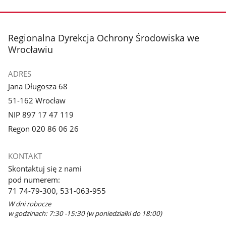
stopka
Regionalna Dyrekcja Ochrony Środowiska we
Wrocławiu
ADRES
Jana Długosza 68
51-162 Wrocław
NIP 897 17 47 119
Regon 020 86 06 26
KONTAKT
Skontaktuj się z nami
pod numerem:
71 74-79-300, 531-063-955
W dni robocze
w godzinach: 7:30 -15:30 (w poniedziałki do 18:00)