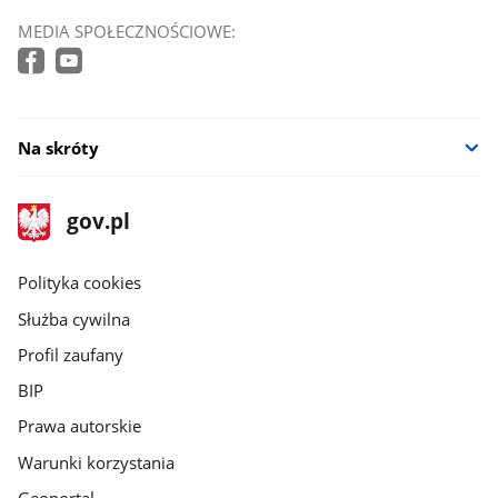
MEDIA SPOŁECZNOŚCIOWE:
Na skróty
stopka
Strona
gov.pl
gov.pl
główna
gov.pl
Polityka cookies
Służba cywilna
Profil zaufany
BIP
Prawa autorskie
Warunki korzystania
Geoportal