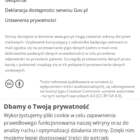
Deklaracja dostępności serwisu Gov.pl
Ustawienia prywatności
Strony dostępne w domenie www.gov.pl mogą zawierać adresy skrzynek
mailowych. Użytkownik korzystający z odnośnika będącego adresem e-
mail zgadza się na przetwarzanie jego danych (adres e-mail oraz
dobrowolnie podanych danych w wiadomości) w celu przesłania
odpowiedzi na przesłane pytania. Szczegóły przetwarzania danych przez
każdą z jednostek znajdują się w ich politykach przetwarzania danych
osobowych.
Treści tekstowe publikowane w serwisie (z
wyłączeniem treści audiowizualnych), są udostępniane
na licencji typu Creative Commons: uznanie autorstwa
- na tych samych warunkach 4.0 (CC BY-SA 4.0).
Materiały audiowizualne, w tym zdjęcia, materiały
Dbamy o Twoją prywatność
audio i wideo, są udostępniane na licencji typu
Creative Commons: uznanie autorstwa użycie
Wykorzystujemy pliki cookie w celu zapewnienia
niekomercyjne - bez utworów zależnych 4.0 (CC BY-
NC-ND 4.0), o ile nie jest to stwierdzone inaczej.
prawidłowego funkcjonowania naszej witryny oraz do
analizy ruchu i optymalizacji działania strony. Dzięki nim
możemy lepiej dostosować treści do potrzeb