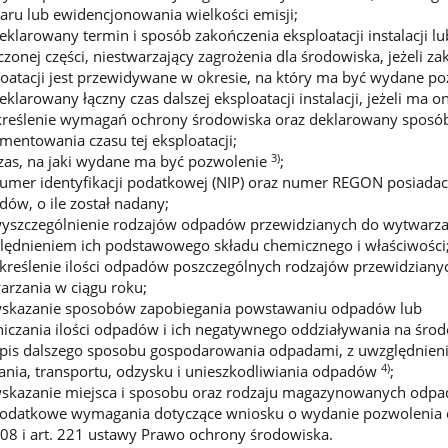
aru lub ewidencjonowania wielkości emisji;
eklarowany termin i sposób zakończenia eksploatacji instalacji lub
zonej części, niestwarzający zagrożenia dla środowiska, jeżeli z
oatacji jest przewidywane w okresie, na który ma być wydane po
eklarowany łączny czas dalszej eksploatacji instalacji, jeżeli ma 
kreślenie wymagań ochrony środowiska oraz deklarowany sposó
entowania czasu tej eksploatacji;
3)
czas, na jaki wydane ma być pozwolenie
;
numer identyfikacji podatkowej (NIP) oraz numer REGON posiada
ów, o ile został nadany;
wyszczególnienie rodzajów odpadów przewidzianych do wytwarzan
lędnieniem ich podstawowego składu chemicznego i właściwości
określenie ilości odpadów poszczególnych rodzajów przewidziany
arzania w ciągu roku;
wskazanie sposobów zapobiegania powstawaniu odpadów lub
niczania ilości odpadów i ich negatywnego oddziaływania na śro
opis dalszego sposobu gospodarowania odpadami, z uwzględnie
4)
ania, transportu, odzysku i unieszkodliwiania odpadów
;
wskazanie miejsca i sposobu oraz rodzaju magazynowanych od
dodatkowe wymagania dotyczące wniosku o wydanie pozwolenia o
208 i art. 221 ustawy Prawo ochrony środowiska.