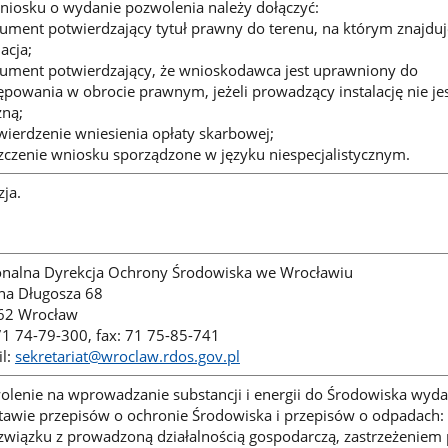
niosku o wydanie pozwolenia należy dołączyć:
ument potwierdzający tytuł prawny do terenu, na którym znajduj
lacja;
kument potwierdzający, że wnioskodawca jest uprawniony do
powania w obrocie prawnym, jeżeli prowadzący instalację nie je
zną;
wierdzenie wniesienia opłaty skarbowej;
zczenie wniosku sporządzone w języku niespecjalistycznym.
ja.
onalna Dyrekcja Ochrony Środowiska we Wrocławiu
ana Długosza 68
62 Wrocław
 71 74-79-300, fax: 71 75-85-741
il:
sekretariat@wroclaw.rdos.gov.pl
olenie na wprowadzanie substancji i energii do Środowiska wyd
tawie przepisów o ochronie Środowiska i przepisów o odpadach:
związku z prowadzoną działalnością gospodarczą, zastrzeżeniem 