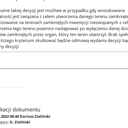
kanie takiej decyzji jest możliwe w przypadku gdy wnioskowana
alność jest związana z celem utworzenia danego terenu zamknięt
lizowanie na terenach zamkniętych inwestycji niezwiązanych z c
rzenia tego terenu powinno następować po wyłączeniu danej dzia
ów zamkniętych przez organ, który ten teren utworzył. Brak speł
ższego kryterium skutkować będzie odmową wydania decyzji bą
y decyzji.
ikacji dokumentu
.2022 08:40 Dariusz Zieliński
jący:
D. Zieliński