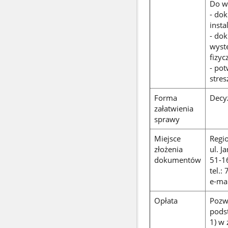
Do w
- dok
insta
- do
wystę
fizyc
- pot
stres
Forma
Decyz
załatwienia
sprawy
Miejsce
Regi
złożenia
ul. J
dokumentów
51-1
tel.:
e-ma
Opłata
Pozw
pods
1) w 