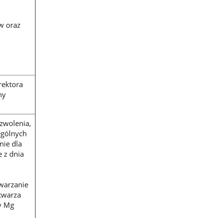
w oraz
rektora
ny
zwolenia,
zególnych
nie dla
 z dnia
warzanie
ytwarza
y Mg