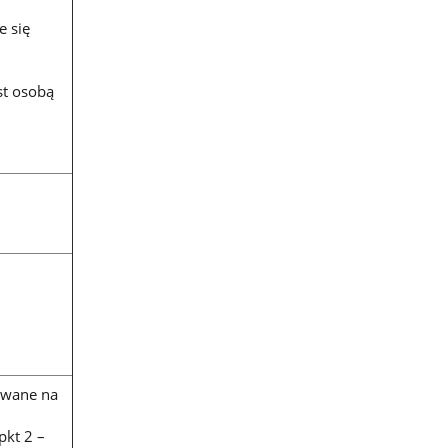
e się
st osobą
awane na
pkt 2 –