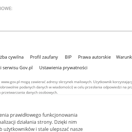
IOWE:
użba cywilna
Profil zaufany
BIP
Prawa autorskie
Warunki
i serwisu Gov.pl
Ustawienia prywatności
 www.gov.pl mogą zawierać adresy skrzynek mailowych. Użytkownik korzystający
dobrowolnie podanych danych w wiadomości) w celu przesłania odpowiedzi na prz
ach przetwarzania danych osobowych.
we publikowane w serwisie (z wyłączeniem treści audiowizualnych), są
 na licencji typu Creative Commons: uznanie autorstwa - na tych samych
 (CC BY-SA 4.0). Materiały audiowizualne, w tym zdjęcia, materiały audio i wideo
ienia prawidłowego funkcjonowania
ane na licencji typu Creative Commons: uznanie autorstwa użycie niekomercyjne 
ależnych 4.0 (CC BY-NC-ND 4.0), o ile nie jest to stwierdzone inaczej.
i działania strony. Dzięki nim
 użytkowników i stale ulepszać nasze