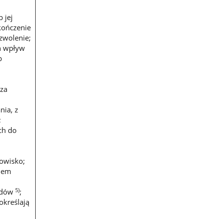
 jej
akończenie
zwolenie;
on wpływ
b
cza
ia, z
;
ch do
dowisko;
niem
5)
padów
;
kreślają