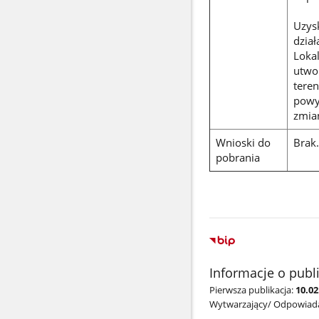
Uzys
dział
Loka
utwo
teren
powy
zmian
Wnioski do
Brak.
pobrania
Informacje o publ
Pierwsza publikacja:
10.02
Wytwarzający/ Odpowiada