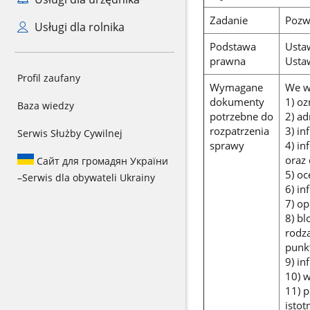
Zadanie
Pozw
Usługi dla rolnika
Podstawa
Usta
prawna
Usta
Profil zaufany
Wymagane
We w
dokumenty
1) oz
Baza wiedzy
potrzebne do
2) ad
rozpatrzenia
3) in
Serwis Służby Cywilnej
sprawy
4) in
oraz 
Сайт для громадян України
5) oc
–
Serwis dla obywateli Ukrainy
6) in
7) op
8) b
rodz
punk
9) in
10) w
11) 
isto