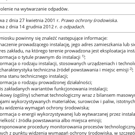
olenie na wytwarzanie odpadów.
wa z dnia 27 kwietnia 2001 r.
Prawo ochrony środowiska
.
wa z dnia 14 grudnia 2012 r.
o odpadach.
niosku powinny się znaleźć następujące informacje:
naczenie prowadzącego instalację, jego adres zamieszkania lub si
res zakładu, na którego terenie prowadzona jest eksploatacja insta
1)
formacja o tytule prawnym do instalacji
;
formacja o rodzaju instalacji, stosowanych urządzeniach i technol
2)
charakterystyka techniczna źródeł powstawania i miejsc emisji
;
ena stanu technicznego instalacji;
formacja o rodzaju prowadzonej działalności;
is zakładanych wariantów funkcjonowania instalacji;
lokowy (ogólny) schemat technologiczny wraz z bilansem masowy
ajami wykorzystywanych materiałów, surowców i paliw, istotnych
tu widzenia wymagań ochrony środowiska;
formacja o energii wykorzystywanej lub wytwarzanej przez instala
ielkość i źródła powstawania albo miejsca emisji;
proponowane procedury monitorowania procesów technologiczn
tnych z punktu widzenia wymagań ochrony środowiska, w szczegó