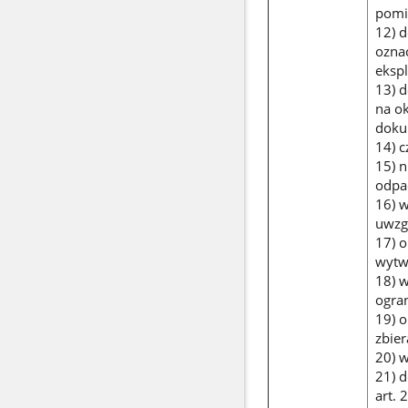
pomi
12) d
oznac
ekspl
13) d
na o
dokum
14) 
15) 
odpad
16) 
uwzg
17) 
wytw
18) 
ogra
19) 
zbier
20) 
21) 
art. 