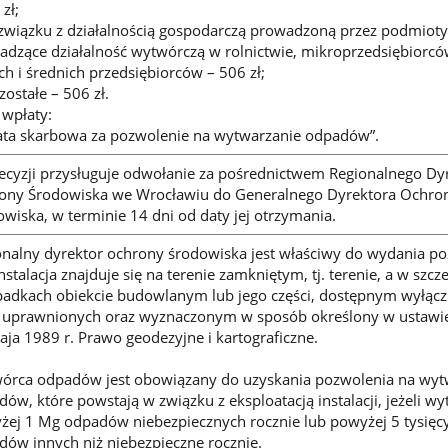
zł;
 związku z działalnością gospodarczą prowadzoną przez podmioty
adzące działalność wytwórczą w rolnictwie, mikroprzedsiębiorcó
h i średnich przedsiębiorców – 506 zł;
zostałe – 506 zł.
 wpłaty:
ata skarbowa za pozwolenie na wytwarzanie odpadów”.
ecyzji przysługuje odwołanie za pośrednictwem Regionalnego Dy
ony Środowiska we Wrocławiu do Generalnego Dyrektora Ochro
wiska, w terminie 14 dni od daty jej otrzymania.
onalny dyrektor ochrony środowiska jest właściwy do wydania po
nstalacja znajduje się na terenie zamkniętym, tj. terenie, a w szc
padkach obiekcie budowlanym lub jego części, dostępnym wyłącz
 uprawnionych oraz wyznaczonym w sposób określony w ustawie
ja 1989 r. Prawo geodezyjne i kartograficzne.
órca odpadów jest obowiązany do uzyskania pozwolenia na wyt
ów, które powstają w związku z eksploatacją instalacji, jeżeli w
żej 1 Mg odpadów niebezpiecznych rocznie lub powyżej 5 tysięc
dów innych niż niebezpieczne rocznie.