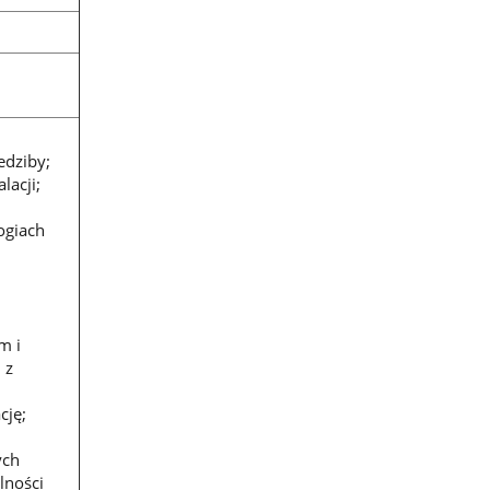
edziby;
lacji;
ogiach
m i
 z
cję;
ych
lności