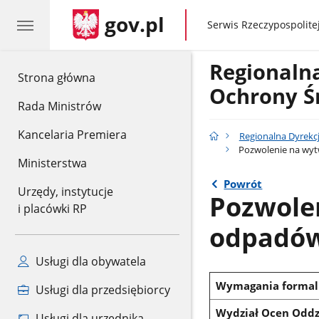
gov.pl
gov.pl
Serwis Rzeczypospolitej
Regionaln
gov.pl
Strona główna
Ochrony Ś
Rada Ministrów
Kancelaria Premiera
Regionalna Dyrekc
Pozwolenie na wyt
Ministerstwa
Powrót
Urzędy, instytucje
Pozwole
i placówki RP
odpadów
Usługi dla obywatela
Wymagania formal
Usługi dla przedsiębiorcy
Wydział Ocen Oddz
Usługi dla urzędnika