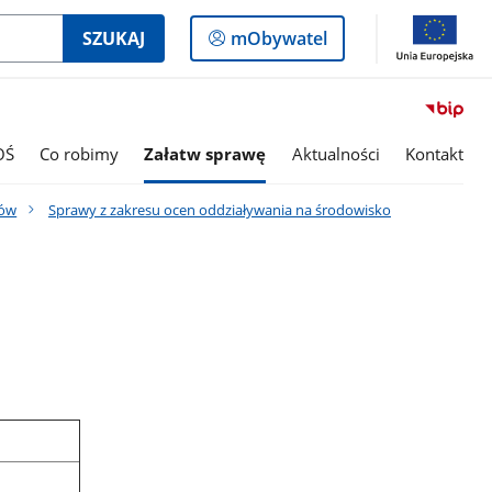
Logowanie
SZUKAJ
mObywatel
do
panelu
OŚ
Co robimy
Załatw sprawę
Aktualności
Kontakt
ków
Sprawy z zakresu ocen oddziaływania na środowisko