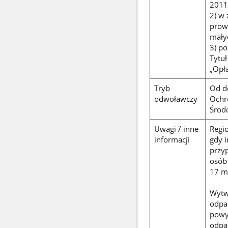
2011 
2) w
prow
małyc
3) po
Tytuł
„Opł
Tryb
Od d
odwoławczy
Ochr
Środo
Uwagi / inne
Regi
informacji
gdy i
przy
osób
17 ma
Wytw
odpad
powy
odpa