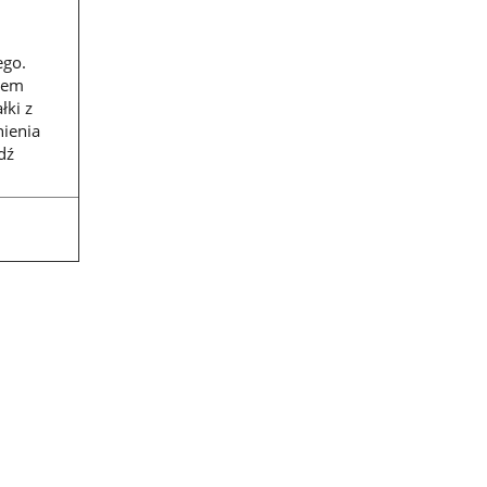
ego.
elem
łki z
nienia
dź