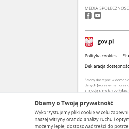
MEDIA SPOŁECZNOŚC
stopka
Strona
gov.pl
gov.pl
główna
gov.pl
Polityka cookies
Sł
Deklaracja dostępnośc
Strony dostępne w domenie
danych (adres e-mail oraz 
znajdują się w ich polityk
Treści teksto
Dbamy o Twoją prywatność
udostępniane
warunkach 4.0
Wykorzystujemy pliki cookie w celu zapewn
są udostępni
bez utworów z
naszej witryny oraz do analizy ruchu i optymalizacj
możemy lepiej dostosować treści do potrzeb