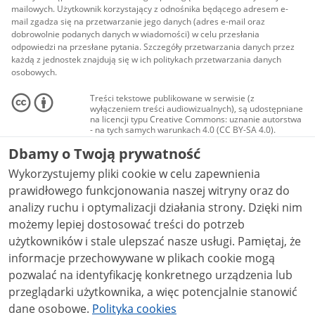
mailowych. Użytkownik korzystający z odnośnika będącego adresem e-
mail zgadza się na przetwarzanie jego danych (adres e-mail oraz
dobrowolnie podanych danych w wiadomości) w celu przesłania
odpowiedzi na przesłane pytania. Szczegóły przetwarzania danych przez
każdą z jednostek znajdują się w ich politykach przetwarzania danych
osobowych.
Treści tekstowe publikowane w serwisie (z
wyłączeniem treści audiowizualnych), są udostępniane
na licencji typu Creative Commons: uznanie autorstwa
- na tych samych warunkach 4.0 (CC BY-SA 4.0).
Materiały audiowizualne, w tym zdjęcia, materiały
Dbamy o Twoją prywatność
audio i wideo, są udostępniane na licencji typu
Creative Commons: uznanie autorstwa użycie
Wykorzystujemy pliki cookie w celu zapewnienia
niekomercyjne - bez utworów zależnych 4.0 (CC BY-
NC-ND 4.0), o ile nie jest to stwierdzone inaczej.
prawidłowego funkcjonowania naszej witryny oraz do
analizy ruchu i optymalizacji działania strony. Dzięki nim
możemy lepiej dostosować treści do potrzeb
użytkowników i stale ulepszać nasze usługi. Pamiętaj, że
informacje przechowywane w plikach cookie mogą
pozwalać na identyfikację konkretnego urządzenia lub
przeglądarki użytkownika, a więc potencjalnie stanowić
dane osobowe.
Polityka cookies