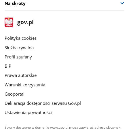
Na skróty
stopka
Strona
gov.pl
gov.pl
główna
gov.pl
Polityka cookies
Służba cywilna
Profil zaufany
BIP
Prawa autorskie
Warunki korzystania
Geoportal
Deklaracja dostępności serwisu Gov.pl
Ustawienia prywatności
Strony dostępne w domenie www.gov.pl mogą zawierać adresy skrzynek