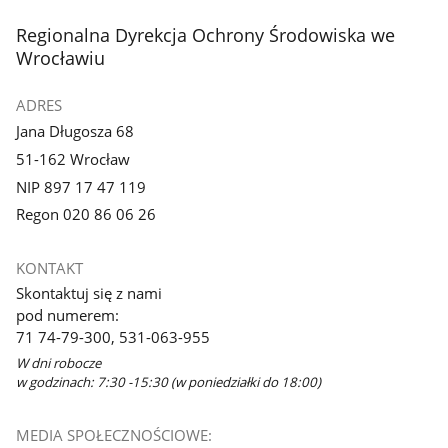
stopka
Regionalna Dyrekcja Ochrony Środowiska we
Wrocławiu
ADRES
Jana Długosza 68
51-162 Wrocław
NIP 897 17 47 119
Regon 020 86 06 26
KONTAKT
Skontaktuj się z nami
pod numerem:
71 74-79-300, 531-063-955
W dni robocze
w godzinach: 7:30 -15:30 (w poniedziałki do 18:00)
MEDIA SPOŁECZNOŚCIOWE: