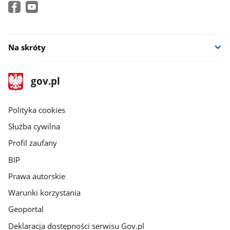
Na skróty
stopka
Strona
gov.pl
gov.pl
główna
gov.pl
Polityka cookies
Służba cywilna
Profil zaufany
BIP
Prawa autorskie
Warunki korzystania
Geoportal
Deklaracja dostępności serwisu Gov.pl