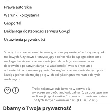
Prawa autorskie
Warunki korzystania
Geoportal
Deklaracja dostępności serwisu Gov.pl
Ustawienia prywatności
Strony dostępne w domenie www.gov.pl mogą zawierać adresy skrzynek
mailowych. Użytkownik korzystający z odnośnika będącego adresem e-
mail zgadza się na przetwarzanie jego danych (adres e-mail oraz
dobrowolnie podanych danych w wiadomości) w celu przesłania
odpowiedzi na przesłane pytania. Szczegóły przetwarzania danych przez
każdą z jednostek znajdują się w ich politykach przetwarzania danych
osobowych.
Treści tekstowe publikowane w serwisie (z
wyłączeniem treści audiowizualnych), są udostępniane
na licencji typu Creative Commons: uznanie autorstwa
- na tych samych warunkach 4.0 (CC BY-SA 4.0).
Materiały audiowizualne, w tym zdjęcia, materiały
Dbamy o Twoją prywatność
audio i wideo, są udostępniane na licencji typu
Creative Commons: uznanie autorstwa użycie