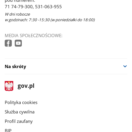
pod numerem:
71 74-79-300, 531-063-955
W dni robocze
w godzinach: 7:30 -15:30 (w poniedziałki do 18:00)
MEDIA SPOŁECZNOŚCIOWE:
Na skróty
stopka
Strona
gov.pl
gov.pl
główna
gov.pl
Polityka cookies
Służba cywilna
Profil zaufany
BIP