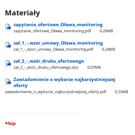
Materiały
zapytanie​_ofertowe​_Oława​_monitoring
zapytanie​_ofertowe​_Oława​_monitoring.pdf
0.20MB
zał​_1​_-​_wzor​_umowy​_Oława​_monitoring
zał​_1​_-​_wzor​_umowy​_Oława​_monitoring.pdf
0.24MB
zał​_2​_-​_wzór​_druku​_ofertowego
zał​_2​_-​_wzór​_druku​_ofertowego.doc
0.07MB
Zawiadomienie o wyborze najkorzystniejszej
oferty
zawiadomienie​_o​_wyborze​_najkorzystniejszej​_oferty.pdf
0.23MB