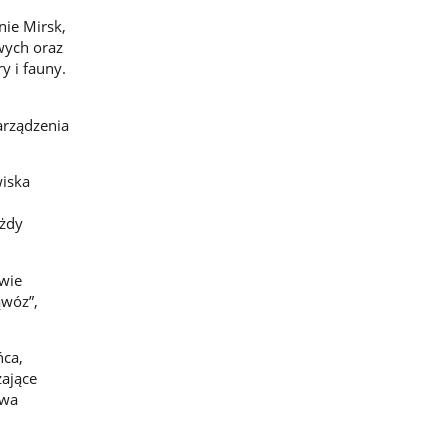
nie Mirsk,
wych oraz
y i fauny.
arządzenia
wiska
ażdy
wie
ąwóz”,
ńca,
zające
twa