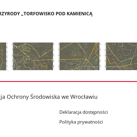
RZYRODY „TORFOWISKO POD KAMIENICĄ
Pokaż
Pokaż
Pokaż
zdjęcie
zdjęcie
zdjęcie
2
3
4
z
z
z
cja Ochrony Środowiska we Wrocławiu
galerii.
galerii.
galerii.
Deklaracja dostępności
Polityka prywatności