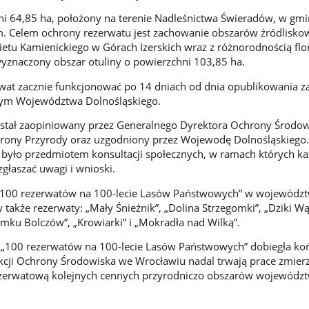
i 64,85 ha, położony na terenie Nadleśnictwa Świeradów, w gmi
. Celem ochrony rezerwatu jest zachowanie obszarów źródlisko
ietu Kamienickiego w Górach Izerskich wraz z różnorodnością flor
wyznaczony obszar otuliny o powierzchni 103,85 ha.
wat zacznie funkcjonować po 14 dniach od dnia opublikowania z
ym Województwa Dolnośląskiego.
został zaopiniowany przez Generalnego Dyrektora Ochrony Środo
hrony Przyrody oraz uzgodniony przez Wojewodę Dolnośląskiego.
 było przedmiotem konsultacji społecznych, w ramach których k
głaszać uwagi i wnioski.
„100 rezerwatów na 100-lecie Lasów Państwowych” w województ
 także rezerwaty: „Mały Śnieżnik”, „Dolina Strzegomki”, „Dziki W
mku Bolczów”, „Krowiarki” i „Mokradła nad Wilką”.
a „100 rezerwatów na 100-lecie Lasów Państwowych” dobiegła ko
kcji Ochrony Środowiska we Wrocławiu nadal trwają prace zmier
ezerwatową kolejnych cennych przyrodniczo obszarów wojewódz