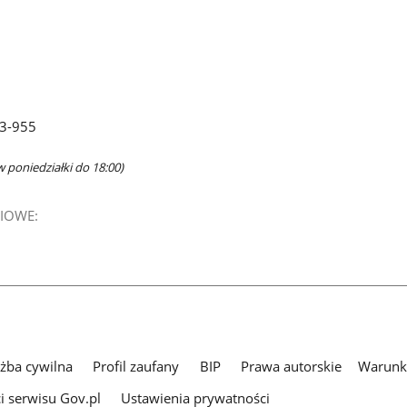
63-955
w poniedziałki do 18:00)
IOWE:
użba cywilna
Profil zaufany
BIP
Prawa autorskie
Warunki
i serwisu Gov.pl
Ustawienia prywatności