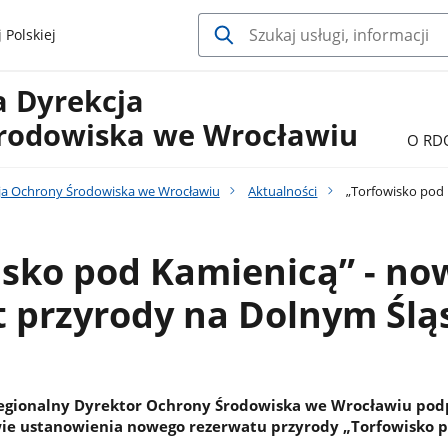
 Polskiej
a Dyrekcja
rodowiska we Wrocławiu
O RD
ja Ochrony Środowiska we Wrocławiu
Aktualności
„Torfowisko pod 
isko pod Kamienicą” - no
t przyrody na Dolnym Ślą
Regionalny Dyrektor Ochrony Środowiska we Wrocławiu pod
wie ustanowienia nowego rezerwatu przyrody „Torfowisko 