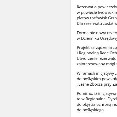
Rezerwat o powierzchn
w powiecie lwóweckim
płatów torfowisk Grzb
Dla rezerwatu został 
Formalnie nowy rezer
w Dzienniku Urzędow
Projekt zarządzenia 
i Regionalną Radę Oc
Utworzenie rezerwatu
zainteresowany mógł z
W ramach inicjatywy 
dolnośląskim powstały
„Leśne Zbocza przy Za
Pomimo, iż inicjatyw
to w Regionalnej Dyre
do objęcia ochroną r
dolnośląskiego.