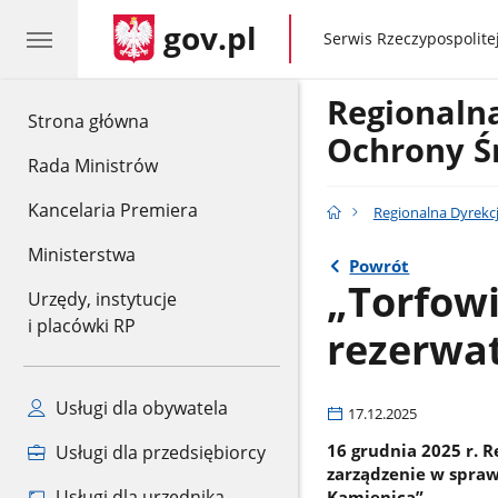
gov.pl
gov.pl
Serwis Rzeczypospolitej
Regionaln
gov.pl
Strona główna
Ochrony Ś
Rada Ministrów
Kancelaria Premiera
Regionalna Dyrekc
Ministerstwa
Powrót
„Torfow
Urzędy, instytucje
i placówki RP
rezerwa
Usługi dla obywatela
17.12.2025
16 grudnia 2025 r. 
Usługi dla przedsiębiorcy
zarządzenie w spra
Usługi dla urzędnika
Kamienicą”.