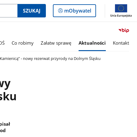
Logowanie
SZUKAJ
mObywatel
do
panelu
OŚ
Co robimy
Załatw sprawę
Aktualności
Kontakt
Kamienicą” - nowy rezerwat przyrody na Dolnym Śląsku
wy
sku
pisał
pod