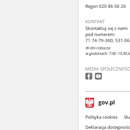
Regon 020 86 06 26
KONTAKT
Skontaktuj się z nami
pod numerem:
71 74-79-300, 531-0
W dni robocze
w godzinach: 7:30 -15:30 (
MEDIA SPOŁECZNOŚC
stopka
Strona
gov.pl
gov.pl
główna
gov.pl
Polityka cookies
Sł
Deklaracja dostępnośc