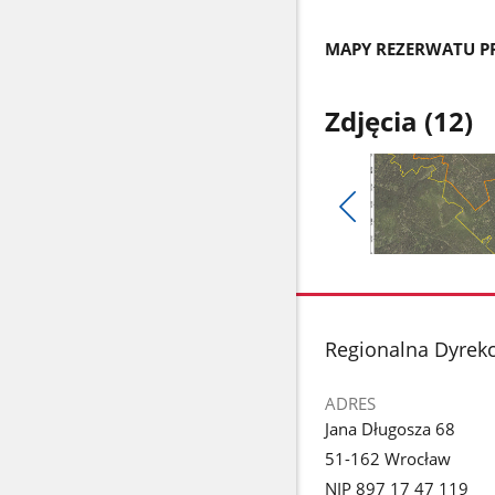
MAPY REZERWATU P
Zdjęcia (12)
Pokaż
poprzednie
Pokaż
zdjęcia
zdjęcie
1
z
stopka
Regionalna Dyrek
galerii.
ADRES
Jana Długosza 68
51-162 Wrocław
NIP 897 17 47 119