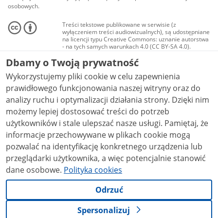
osobowych.
Treści tekstowe publikowane w serwisie (z
wyłączeniem treści audiowizualnych), są udostępniane
na licencji typu Creative Commons: uznanie autorstwa
- na tych samych warunkach 4.0 (CC BY-SA 4.0).
Materiały audiowizualne, w tym zdjęcia, materiały
Dbamy o Twoją prywatność
audio i wideo, są udostępniane na licencji typu
Creative Commons: uznanie autorstwa użycie
Wykorzystujemy pliki cookie w celu zapewnienia
niekomercyjne - bez utworów zależnych 4.0 (CC BY-
NC-ND 4.0), o ile nie jest to stwierdzone inaczej.
prawidłowego funkcjonowania naszej witryny oraz do
analizy ruchu i optymalizacji działania strony. Dzięki nim
możemy lepiej dostosować treści do potrzeb
użytkowników i stale ulepszać nasze usługi. Pamiętaj, że
informacje przechowywane w plikach cookie mogą
pozwalać na identyfikację konkretnego urządzenia lub
przeglądarki użytkownika, a więc potencjalnie stanowić
dane osobowe.
Polityka cookies
Odrzuć
Spersonalizuj