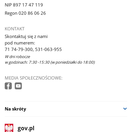
NIP 897 17 47 119
Regon 020 86 06 26
KONTAKT
Skontaktuj się z nami
pod numerem:
71 74-79-300, 531-063-955
W dni robocze
w godzinach: 7:30 -15:30 (w poniedziałki do 18:00)
MEDIA SPOŁECZNOŚCIOWE:
Na skróty
stopka
Strona
gov.pl
gov.pl