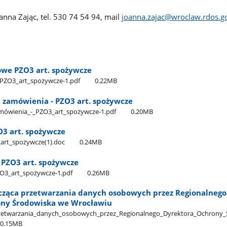
anna Zając, tel. 530 74 54 94, mail
joanna.zajac@wroclaw.rdos.go
owe PZO3 art. spożywcze
_PZO3​_art​_spożywcze-1.pdf
0.22MB
 zamówienia - PZO3 art. spożywcze
mówienia​_-​_PZO3​_art​_spożywcze-1.pdf
0.20MB
O3 art. spożywcze
​_art​_spożywcze(1).doc
0.24MB
 PZO3 art. spożywcze
O3​_art​_spożywcze-1.pdf
0.26MB
cząca przetwarzania danych osobowych przez Regionalnego
ony Środowiska we Wrocławiu
zetwarzania​_danych​_osobowych​_przez​_Regionalnego​_Dyrektora​_Ochrony​_
0.15MB