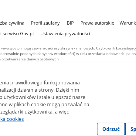
użba cywilna
Profil zaufany
BIP
Prawa autorskie
Warunki
i serwisu Gov.pl
Ustawienia prywatności
 www.gov.pl mogą zawierać adresy skrzynek mailowych. Użytkownik korzystający
dobrowolnie podanych danych w wiadomości) w celu przesłania odpowiedzi na prz
ach przetwarzania danych osobowych.
we publikowane w serwisie (z wyłączeniem treści audiowizualnych), są
 na licencji typu Creative Commons: uznanie autorstwa - na tych samych
 (CC BY-SA 4.0). Materiały audiowizualne, w tym zdjęcia, materiały audio i wideo
ienia prawidłowego funkcjonowania
ane na licencji typu Creative Commons: uznanie autorstwa użycie niekomercyjne 
ależnych 4.0 (CC BY-NC-ND 4.0), o ile nie jest to stwierdzone inaczej.
i działania strony. Dzięki nim
 użytkowników i stale ulepszać nasze
zeglądarki użytkownika, a więc
yka cookies
Odrzuć
Sp