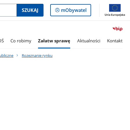
Logowanie
SZUKAJ
mObywatel
do
panelu
OŚ
Co robimy
Załatw sprawę
Aktualności
Kontakt
ubliczne
Rozeznanie rynku