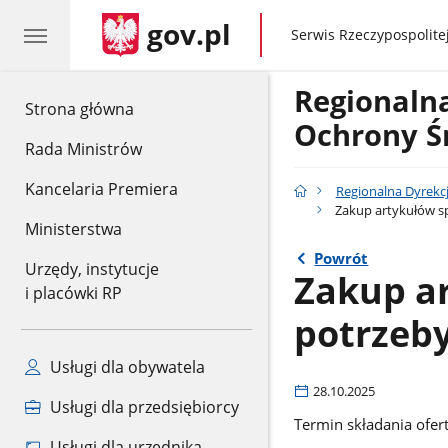
gov.pl
gov.pl
Serwis Rzeczypospolitej
Regionaln
gov.pl
Strona główna
Ochrony Ś
Rada Ministrów
Kancelaria Premiera
Regionalna Dyrekc
Zakup artykułów s
Ministerstwa
Powrót
Urzędy, instytucje
Zakup a
i placówki RP
potrzeb
Usługi dla obywatela
28.10.2025
Usługi dla przedsiębiorcy
Termin składania ofert
Usługi dla urzędnika