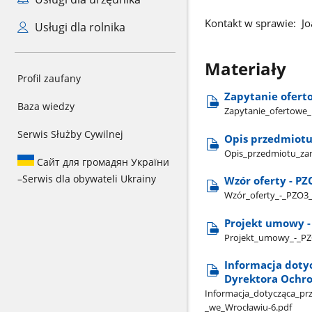
Kontakt w sprawie: Jo
Usługi dla rolnika
Materiały
Profil zaufany
Zapytanie ofert
Baza wiedzy
Zapytanie​_ofertowe​
Serwis Służby Cywilnej
Opis przedmiotu
Opis​_przedmiotu​_za
Сайт для громадян України
–
Serwis dla obywateli Ukrainy
Wzór oferty - PZ
Wzór​_oferty​_-​_PZO3
Projekt umowy -
Projekt​_umowy​_-​_PZ
Informacja doty
Dyrektora Ochr
Informacja​_dotycząca​_pr
_we​_Wrocławiu-6.pdf