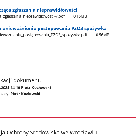
cząca zgłaszania nieprawidłowości
​_zgłaszania​_nieprawidłowości-7.pdf
0.15MB
o unieważnieniu postępowania PZO3 spożywka
nieważnieniu​_postępowania​_PZO3​_spożywka.pdf
0.56MB
ikacji dokumentu
.2025 14:10 Piotr Kozłowski
jący:
Piotr Kozłowski
cja Ochrony Środowiska we Wrocławiu