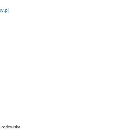
v.pl
Środowiska​