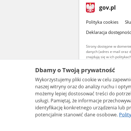
stopka
Strona
gov.pl
gov.pl
główna
gov.pl
Polityka cookies
Sł
Deklaracja dostępnośc
Strony dostępne w domenie
danych (adres e-mail oraz 
znajdują się w ich polityk
Treści teksto
Dbamy o Twoją prywatność
udostępniane
warunkach 4.0
Wykorzystujemy pliki cookie w celu zapewn
są udostępni
bez utworów z
naszej witryny oraz do analizy ruchu i optymalizacj
możemy lepiej dostosować treści do potrzeb
usługi. Pamiętaj, że informacje przechowywane w plikach cookie mogą pozwalać na
identyfikację konkretnego urządzenia lub pr
potencjalnie stanowić dane osobowe.
Polit