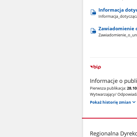
Informacja doty
Informacja​_dotycząca
Zawiadomienie 
Zawiadomienie​_o​_u
Informacje o publ
Pierwsza publikacja:
28.10
Wytwarzający/ Odpowiada
Pokaż historię zmian
stopka
Regionalna Dyrek