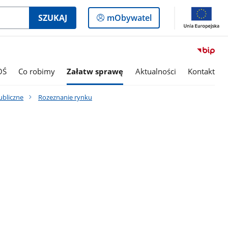
Logowanie
SZUKAJ
mObywatel
do
panelu
OŚ
Co robimy
Załatw sprawę
Aktualności
Kontakt
ubliczne
Rozeznanie rynku