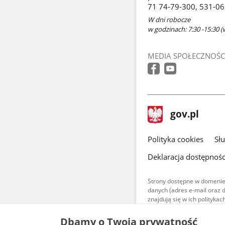
71 74-79-300, 531-0
W dni robocze
w godzinach: 7:30 -15:30 (
MEDIA SPOŁECZNOŚC
stopka
Strona
gov.pl
gov.pl
główna
gov.pl
Polityka cookies
Sł
Deklaracja dostępnośc
Strony dostępne w domenie
danych (adres e-mail oraz 
znajdują się w ich polityk
Treści teksto
Dbamy o Twoją prywatność