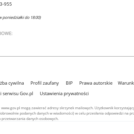
63-955
w poniedziałki do 18:00)
IOWE:
użba cywilna
Profil zaufany
BIP
Prawa autorskie
Warunki
i serwisu Gov.pl
Ustawienia prywatności
 www.gov.pl mogą zawierać adresy skrzynek mailowych. Użytkownik korzystający
dobrowolnie podanych danych w wiadomości) w celu przesłania odpowiedzi na prz
ach przetwarzania danych osobowych.
we publikowane w serwisie (z wyłączeniem treści audiowizualnych), są