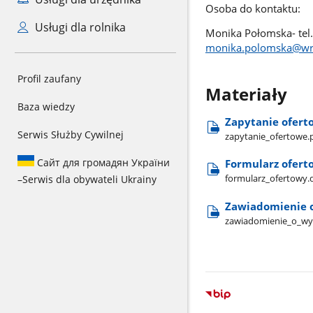
Osoba do kontaktu:
Usługi dla rolnika
Monika Połomska- tel
monika.polomska@wro
Profil zaufany
Materiały
Baza wiedzy
Zapytanie ofert
Serwis Służby Cywilnej
zapytanie​_ofertowe.
Сайт для громадян України
Formularz ofert
formularz​_ofertowy.
–
Serwis dla obywateli Ukrainy
Zawiadomienie o
zawiadomienie​_o​_wyb