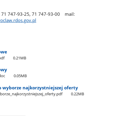
. 71 747-93-25, 71 747-93-00 mail:
claw.rdos.gov.pl
owe
pdf
0.21MB
owy
doc
0.05MB
 wyborze najkorzystniejszej oferty
orze​_najkorzystniejszej​_oferty.pdf
0.22MB