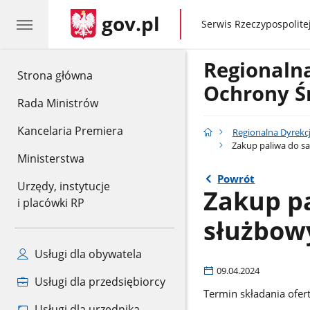
gov.pl
gov.pl
Serwis Rzeczypospolitej
Regionaln
gov.pl
Strona główna
Ochrony Ś
Rada Ministrów
Kancelaria Premiera
Regionalna Dyrekc
Zakup paliwa do 
Ministerstwa
Powrót
Urzędy, instytucje
Zakup p
i placówki RP
służbow
Usługi dla obywatela
09.04.2024
Usługi dla przedsiębiorcy
Termin składania ofert
Usługi dla urzędnika