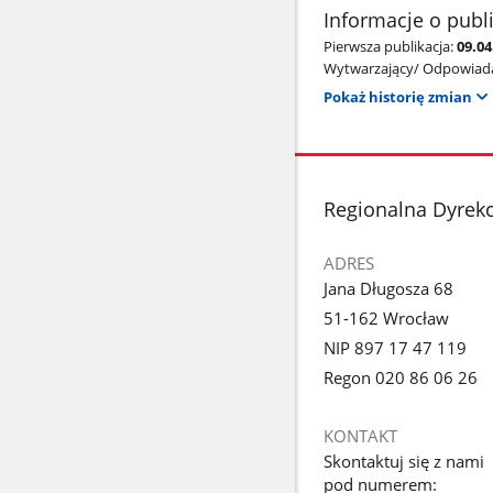
Informacje o publ
Pierwsza publikacja:
09.0
Wytwarzający/ Odpowiada
Pokaż historię zmian
stopka
Regionalna Dyrek
ADRES
Jana Długosza 68
51-162 Wrocław
NIP 897 17 47 119
Regon 020 86 06 26
KONTAKT
Skontaktuj się z nami
pod numerem: