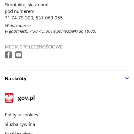
Skontaktuj się z nami
pod numerem:
71 74-79-300, 531-063-955
W dni robocze
w godzinach: 7:30 -15:30 (w poniedziałki do 18:00)
MEDIA SPOŁECZNOŚCIOWE:
Na skróty
stopka
Strona
gov.pl
gov.pl
główna
gov.pl
Polityka cookies
Służba cywilna
Profil zaufany