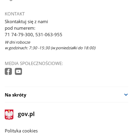
KONTAKT
Skontaktuj się z nami
pod numerem:
71 74-79-300, 531-063-955
W dni robocze
w godzinach: 7:30 -15:30 (w poniedziałki do 18:00)
MEDIA SPOŁECZNOŚCIOWE:
Na skróty
stopka
Strona
gov.pl
gov.pl
główna
gov.pl
Polityka cookies