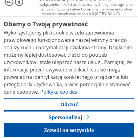
wyłączeniem treści audiowizualnych), są udostępniane
na licencji typu Creative Commons: uznanie autorstwa
- na tych samych warunkach 4.0 (CC BY-SA 4.0).
Materiały audiowizualne, w tym zdjęcia, materiały
Dbamy o Twoją prywatność
audio i wideo, są udostępniane na licencji typu
Creative Commons: uznanie autorstwa użycie
Wykorzystujemy pliki cookie w celu zapewnienia
niekomercyjne - bez utworów zależnych 4.0 (CC BY-
NC-ND 4.0), o ile nie jest to stwierdzone inaczej.
prawidłowego funkcjonowania naszej witryny oraz do
analizy ruchu i optymalizacji działania strony. Dzięki nim
możemy lepiej dostosować treści do potrzeb
użytkowników i stale ulepszać nasze usługi. Pamiętaj, że
informacje przechowywane w plikach cookie mogą
pozwalać na identyfikację konkretnego urządzenia lub
przeglądarki użytkownika, a więc potencjalnie stanowić
dane osobowe.
Polityka cookies
Odrzuć
Spersonalizuj
Zezwól na wszystkie