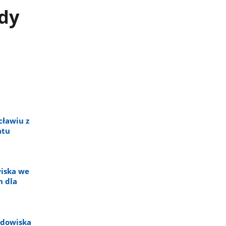
dy
cławiu z
atu
wiska we
h dla
odowiska