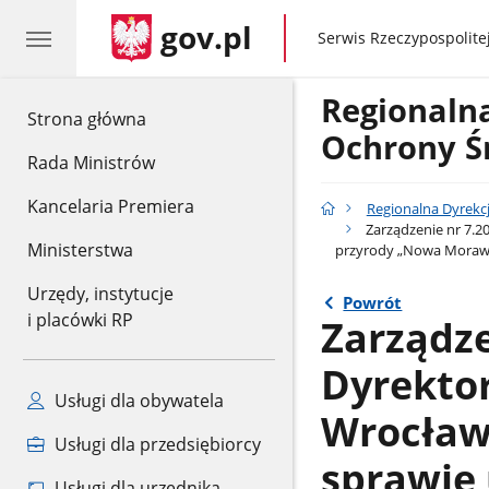
gov.pl
gov.pl
Serwis Rzeczypospolitej
Regionaln
gov.pl
Strona główna
Ochrony Ś
Rada Ministrów
Kancelaria Premiera
Regionalna Dyrekc
Zarządzenie nr 7.2
Ministerstwa
przyrody „Nowa Moraw
Urzędy, instytucje
Powrót
i placówki RP
Zarządze
Dyrekto
Usługi dla obywatela
Wrocławi
Usługi dla przedsiębiorcy
sprawie
Usługi dla urzędnika