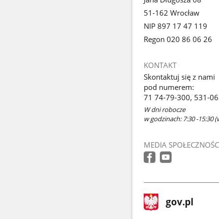
51-162 Wrocław
NIP 897 17 47 119
Regon 020 86 06 26
KONTAKT
Skontaktuj się z nami
pod numerem:
71 74-79-300, 531-0
W dni robocze
w godzinach: 7:30 -15:30 (
MEDIA SPOŁECZNOŚC
stopka
Strona
gov.pl
gov.pl
główna