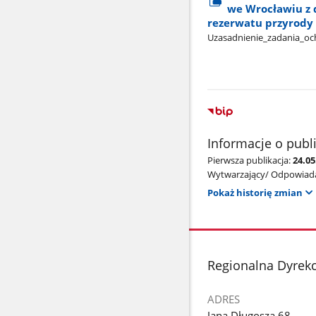
we Wrocławiu z 
rezerwatu przyrod
Uzasadnienie​_zadania​_o
Informacje o publ
Pierwsza publikacja:
24.0
Wytwarzający/ Odpowiada
Pokaż historię zmian
stopka
Regionalna Dyrek
ADRES
Jana Długosza 68