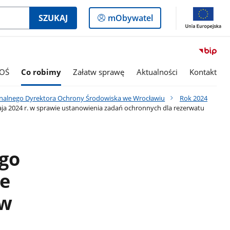
Logowanie
SZUKAJ
mObywatel
do
panelu
OŚ
Co robimy
Załatw sprawę
Aktualności
Kontakt
onalnego Dyrektora Ochrony Środowiska we Wrocławiu
Rok 2024
ja 2024 r. w sprawie ustanowienia zadań ochronnych dla rezerwatu
ego
e
 w