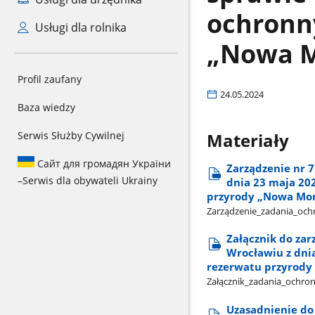
ochronn
Usługi dla rolnika
„Nowa 
Profil zaufany
24.05.2024
Baza wiedzy
Serwis Służby Cywilnej
Materiały
Сайт для громадян України
Zarządzenie nr 
–
Serwis dla obywateli Ukrainy
dnia 23 maja 20
przyrody „Nowa Mo
Zarządzenie​_zadania​_oc
Załącznik do za
Wrocławiu z dni
rezerwatu przyrody
Załącznik​_zadania​_ochr
Uzasadnienie do