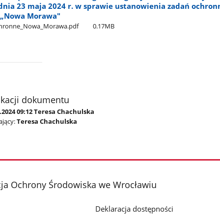
dnia 23 maja 2024 r. w sprawie ustanowienia zadań ochron
y „Nowa Morawa"
chronne​_Nowa​_Morawa.pdf
0.17MB
ikacji dokumentu
5.2024 09:12 Teresa Chachulska
jący:
Teresa Chachulska
cja Ochrony Środowiska we Wrocławiu
Deklaracja dostępności