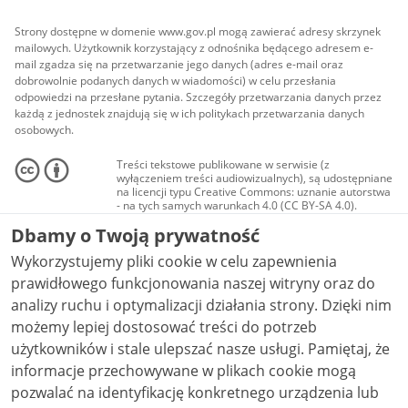
Strony dostępne w domenie www.gov.pl mogą zawierać adresy skrzynek
mailowych. Użytkownik korzystający z odnośnika będącego adresem e-
mail zgadza się na przetwarzanie jego danych (adres e-mail oraz
dobrowolnie podanych danych w wiadomości) w celu przesłania
odpowiedzi na przesłane pytania. Szczegóły przetwarzania danych przez
każdą z jednostek znajdują się w ich politykach przetwarzania danych
osobowych.
Treści tekstowe publikowane w serwisie (z
wyłączeniem treści audiowizualnych), są udostępniane
na licencji typu Creative Commons: uznanie autorstwa
- na tych samych warunkach 4.0 (CC BY-SA 4.0).
Materiały audiowizualne, w tym zdjęcia, materiały
Dbamy o Twoją prywatność
audio i wideo, są udostępniane na licencji typu
Creative Commons: uznanie autorstwa użycie
Wykorzystujemy pliki cookie w celu zapewnienia
niekomercyjne - bez utworów zależnych 4.0 (CC BY-
NC-ND 4.0), o ile nie jest to stwierdzone inaczej.
prawidłowego funkcjonowania naszej witryny oraz do
analizy ruchu i optymalizacji działania strony. Dzięki nim
możemy lepiej dostosować treści do potrzeb
użytkowników i stale ulepszać nasze usługi. Pamiętaj, że
informacje przechowywane w plikach cookie mogą
pozwalać na identyfikację konkretnego urządzenia lub