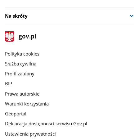
Na skróty
stopka
Strona
gov.pl
gov.pl
główna
gov.pl
Polityka cookies
Służba cywilna
Profil zaufany
BIP
Prawa autorskie
Warunki korzystania
Geoportal
Deklaracja dostępności serwisu Gov.pl
Ustawienia prywatności