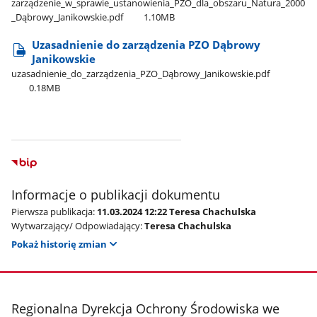
zarządzenie​_w​_sprawie​_ustanowienia​_PZO​_dla​_obszaru​_Natura​_2000​
_Dąbrowy​_Janikowskie.pdf
1.10MB
Uzasadnienie do zarządzenia PZO Dąbrowy
Janikowskie
uzasadnienie​_do​_zarządzenia​_PZO​_Dąbrowy​_Janikowskie.pdf
0.18MB
Informacje o publikacji dokumentu
Pierwsza publikacja:
11.03.2024 12:22 Teresa Chachulska
Wytwarzający/ Odpowiadający:
Teresa Chachulska
Pokaż historię zmian
stopka
Regionalna Dyrekcja Ochrony Środowiska we