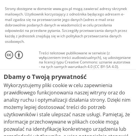
Strony dostępne w domenie www.gov.pl mogą zawierać adresy skrzynek
mailowych. Użytkownik korzystający z odnośnika będącego adresem e-
mail zgadza się na przetwarzanie jego danych (adres e-mail oraz
dobrowolnie podanych danych w wiadomości) w celu przesłania
odpowiedzi na przesłane pytania. Szczegóły przetwarzania danych przez
każdą z jednostek znajdują się w ich politykach przetwarzania danych
osobowych.
Treści tekstowe publikowane w serwisie (z
wyłączeniem treści audiowizualnych), są udostępniane
na licencji typu Creative Commons: uznanie autorstwa
- na tych samych warunkach 4.0 (CC BY-SA 4.0).
Materiały audiowizualne, w tym zdjęcia, materiały
Dbamy o Twoją prywatność
audio i wideo, są udostępniane na licencji typu
Creative Commons: uznanie autorstwa użycie
Wykorzystujemy pliki cookie w celu zapewnienia
niekomercyjne - bez utworów zależnych 4.0 (CC BY-
NC-ND 4.0), o ile nie jest to stwierdzone inaczej.
prawidłowego funkcjonowania naszej witryny oraz do
analizy ruchu i optymalizacji działania strony. Dzięki nim
możemy lepiej dostosować treści do potrzeb
użytkowników i stale ulepszać nasze usługi. Pamiętaj, że
informacje przechowywane w plikach cookie mogą
pozwalać na identyfikację konkretnego urządzenia lub