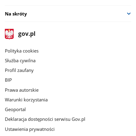
Na skróty
stopka
Strona
gov.pl
gov.pl
główna
gov.pl
Polityka cookies
Służba cywilna
Profil zaufany
BIP
Prawa autorskie
Warunki korzystania
Geoportal
Deklaracja dostępności serwisu Gov.pl
Ustawienia prywatności