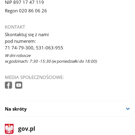
NIP 897 17 47 119
Regon 020 86 06 26
KONTAKT
Skontaktuj się z nami
pod numerem:
71 74-79-300, 531-063-955
W dni robocze
w godzinach: 7:30 -15:30 (w poniedziałki do 18:00)
MEDIA SPOŁECZNOŚCIOWE:
Na skróty
stopka
Strona
gov.pl
gov.pl