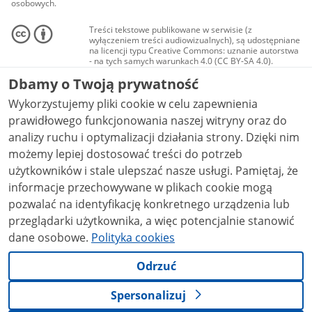
osobowych.
Treści tekstowe publikowane w serwisie (z
wyłączeniem treści audiowizualnych), są udostępniane
na licencji typu Creative Commons: uznanie autorstwa
- na tych samych warunkach 4.0 (CC BY-SA 4.0).
Materiały audiowizualne, w tym zdjęcia, materiały
Dbamy o Twoją prywatność
audio i wideo, są udostępniane na licencji typu
Creative Commons: uznanie autorstwa użycie
Wykorzystujemy pliki cookie w celu zapewnienia
niekomercyjne - bez utworów zależnych 4.0 (CC BY-
NC-ND 4.0), o ile nie jest to stwierdzone inaczej.
prawidłowego funkcjonowania naszej witryny oraz do
analizy ruchu i optymalizacji działania strony. Dzięki nim
możemy lepiej dostosować treści do potrzeb
użytkowników i stale ulepszać nasze usługi. Pamiętaj, że
informacje przechowywane w plikach cookie mogą
pozwalać na identyfikację konkretnego urządzenia lub
przeglądarki użytkownika, a więc potencjalnie stanowić
dane osobowe.
Polityka cookies
Odrzuć
Spersonalizuj