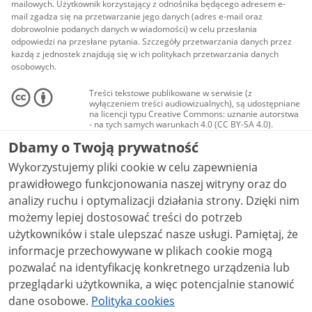
mailowych. Użytkownik korzystający z odnośnika będącego adresem e-
mail zgadza się na przetwarzanie jego danych (adres e-mail oraz
dobrowolnie podanych danych w wiadomości) w celu przesłania
odpowiedzi na przesłane pytania. Szczegóły przetwarzania danych przez
każdą z jednostek znajdują się w ich politykach przetwarzania danych
osobowych.
Treści tekstowe publikowane w serwisie (z
wyłączeniem treści audiowizualnych), są udostępniane
na licencji typu Creative Commons: uznanie autorstwa
- na tych samych warunkach 4.0 (CC BY-SA 4.0).
Materiały audiowizualne, w tym zdjęcia, materiały
Dbamy o Twoją prywatność
audio i wideo, są udostępniane na licencji typu
Creative Commons: uznanie autorstwa użycie
Wykorzystujemy pliki cookie w celu zapewnienia
niekomercyjne - bez utworów zależnych 4.0 (CC BY-
NC-ND 4.0), o ile nie jest to stwierdzone inaczej.
prawidłowego funkcjonowania naszej witryny oraz do
analizy ruchu i optymalizacji działania strony. Dzięki nim
możemy lepiej dostosować treści do potrzeb
użytkowników i stale ulepszać nasze usługi. Pamiętaj, że
informacje przechowywane w plikach cookie mogą
pozwalać na identyfikację konkretnego urządzenia lub
przeglądarki użytkownika, a więc potencjalnie stanowić
dane osobowe.
Polityka cookies