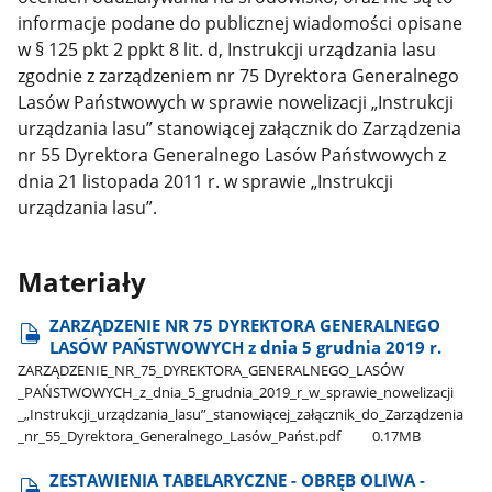
informacje podane do publicznej wiadomości opisane
w § 125 pkt 2 ppkt 8 lit. d, Instrukcji urządzania lasu
zgodnie z zarządzeniem nr 75 Dyrektora Generalnego
Lasów Państwowych w sprawie nowelizacji „Instrukcji
urządzania lasu” stanowiącej załącznik do Zarządzenia
nr 55 Dyrektora Generalnego Lasów Państwowych z
dnia 21 listopada 2011 r. w sprawie „Instrukcji
urządzania lasu”.
Materiały
ZARZĄDZENIE NR 75 DYREKTORA GENERALNEGO
LASÓW PAŃSTWOWYCH z dnia 5 grudnia 2019 r.
ZARZĄDZENIE​_NR​_75​_DYREKTORA​_GENERALNEGO​_LASÓW​
_PAŃSTWOWYCH​_z​_dnia​_5​_grudnia​_2019​_r​_w​_sprawie​_nowelizacji​
_„Instrukcji​_urządzania​_lasu”​_stanowiącej​_załącznik​_do​_Zarządzenia​
_nr​_55​_Dyrektora​_Generalnego​_Lasów​_Państ.pdf
0.17MB
ZESTAWIENIA TABELARYCZNE - OBRĘB OLIWA -