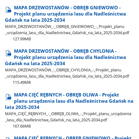
MAPA DRZEWOSTANÓW - OBRĘB GNIEWOWO -
Projekt planu urządzenia lasu dla Nadleśnictwa
Gdańsk na lata 2025-2034
MAPA​_DRZEWOSTANÓW​_-​_OBRĘB​_GNIEWOWO​_-​_Projekt​_planu​
_urządzenia​_lasu​_dla​_Nadleśnictwa​_Gdańsk​_na​_lata​_2025-2034.pdf
127.99MB
MAPA DRZEWOSTANÓW - OBRĘB CHYLONIA -
Projekt planu urządzenia lasu dla Nadleśnictwa
Gdańsk na lata 2025-2034
MAPA​_DRZEWOSTANÓW​_-​_OBRĘB​_CHYLONIA​_-​_Projekt​_planu​
_urządzenia​_lasu​_dla​_Nadleśnictwa​_Gdańsk​_na​_lata​_2025-2034.pdf
115.49MB
MAPA CIĘĆ RĘBNYCH - OBRĘB OLIWA - Projekt
planu urządzenia lasu dla Nadleśnictwa Gdańsk na
lata 2025-2034
MAPA​_CIĘĆ​_RĘBNYCH​_-​_OBRĘB​_OLIWA​_-​_Projekt​_planu​_urządzenia​
_lasu​_dla​_Nadleśnictwa​_Gdańsk​_na​_lata​_2025-2034.pdf
167.66MB
MAPA CIĘĆ RĘBNYCH - OBRĘB GNIEWOWO - Projekt