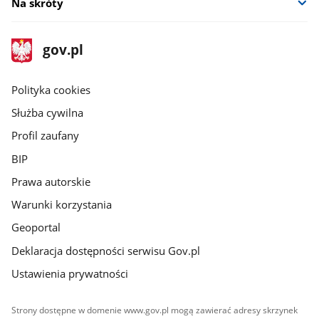
Na skróty
stopka
Strona
gov.pl
gov.pl
główna
gov.pl
Polityka cookies
Służba cywilna
Profil zaufany
BIP
Prawa autorskie
Warunki korzystania
Geoportal
Deklaracja dostępności serwisu Gov.pl
Ustawienia prywatności
Strony dostępne w domenie www.gov.pl mogą zawierać adresy skrzynek