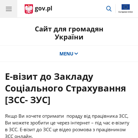
gov.pl
Перейти
до
пошуку
Сайт для громадян
України
MENU
Е-візит до Закладу
Соціального Страхування
[ЗСС- ЗУС]
Якщо Ви хочете отримати пораду від працівника ЗСС,
Ви можете зробити це через інтернет – під час е-візиту
в ЗСС. Е-візит до ЗСС це відео розмова з працівником
ЗСС онлайн.