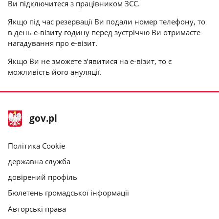
Ви підключитеся з працівником ЗСС.
Якщо під час резервації Ви подали номер телефону, то
в день е-візиту годину перед зустріччю Ви отримаєте
нагадування про е-візит.
Якщо Ви не зможете з’явитися на е-візит, то є
можливість його ануляції.
нижній
Головна
gov.pl
колонтитул
сторінка
gov.pl
gov.pl
Політика Cookie
державна служба
довірений профіль
Бюлетень громадської інформації
Авторські права