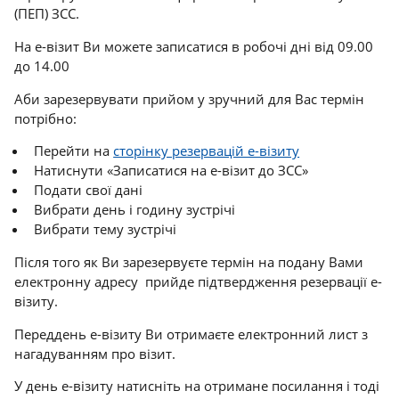
(ПЕП) ЗСС.
На е-візит Ви можете записатися в робочі дні від 09.00
до 14.00
Аби зарезервувати прийом у зручний для Вас термін
потрібно:
Перейти на
сторінку резервацій е-візиту
Натиснути «Записатися на е-візит до ЗСС»
Подати свої дані
Вибрати день і годину зустрічі
Вибрати тему зустрічі
Після того як Ви зарезервуєте термін на подану Вами
електронну адресу прийде підтвердження резервації е-
візиту.
Переддень е-візиту Ви отримаєте електронний лист з
нагадуванням про візит.
У день е-візиту натисніть на отримане посилання і тоді