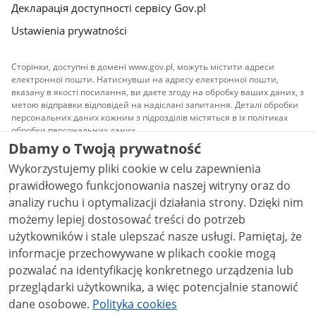
Декларація доступності сервісу Gov.pl
Ustawienia prywatności
Сторінки, доступні в домені www.gov.pl, можуть містити адреси
електронної пошти. Натиснувши на адресу електронної пошти,
вказану в якості посилання, ви даєте згоду на обробку ваших даних, з
метою відправки відповідей на надіслані запитання. Деталі обробки
персональних даних кожним з підрозділів містяться в їх політиках
обробки персональних даних.
Dbamy o Twoją prywatność
Весь контент, що публікується на сайті, доступний
Wykorzystujemy pliki cookie w celu zapewnienia
на умовах ліцензії
Атрибуція Creative Commons 3.0
PL
, якщо не вказано інше.
prawidłowego funkcjonowania naszej witryny oraz do
analizy ruchu i optymalizacji działania strony. Dzięki nim
możemy lepiej dostosować treści do potrzeb
użytkowników i stale ulepszać nasze usługi. Pamiętaj, że
informacje przechowywane w plikach cookie mogą
pozwalać na identyfikację konkretnego urządzenia lub
przeglądarki użytkownika, a więc potencjalnie stanowić
dane osobowe.
Polityka cookies