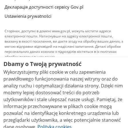
Декларація доступності сервісу Gov.pl
Ustawienia prywatności
Сторінки, доступні в домені www.gov.pl, можуть містити адреси
електронної пошти. Натиснувши на адресу електронної пошти,
вказану в якості посилання, ви даєте згоду на обробку ваших даних, з
метою відправки відповідей на надіслані запитання. Деталі обробки
персональних даних кожним з підрозділів містяться в їх політиках
обробки персональних даних.
Dbamy o Twoją prywatność
Весь контент, що публікується на сайті, доступний
Wykorzystujemy pliki cookie w celu zapewnienia
на умовах ліцензії
Атрибуція Creative Commons 3.0
PL
, якщо не вказано інше.
prawidłowego funkcjonowania naszej witryny oraz do
analizy ruchu i optymalizacji działania strony. Dzięki nim
możemy lepiej dostosować treści do potrzeb
użytkowników i stale ulepszać nasze usługi. Pamiętaj, że
informacje przechowywane w plikach cookie mogą
pozwalać na identyfikację konkretnego urządzenia lub
przeglądarki użytkownika, a więc potencjalnie stanowić
dane osobowe.
Polityka cookies