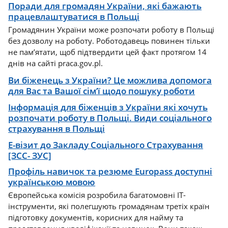
Поради для громадян України, які бажають
працевлаштуватися в Польщі
Громадянин України може розпочати роботу в Польщі
без дозволу на роботу. Роботодавець повинен тільки
не пам’ятати, щоб підтвердити цей факт протягом 14
днів на сайті praca.gov.pl.
Ви біженець з України? Це можлива допомога
для Вас та Вашої сім’ї щодо пошуку роботи
Інформація для біженців з України які хочуть
розпочати роботу в Польщі. Види соціального
страхування в Польщі
Е-візит до Закладу Соціального Страхування
[ЗСС- ЗУС]
Профіль навичок та резюме Europass доступні
українською мовою
Європейська комісія розробила багатомовні ІТ-
інструменти, які полегшують громадянам третіх країн
підготовку документів, корисних для найму та