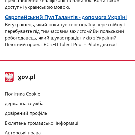
представлення кваліфікації та навичок. Вони також
доступні українською мовою.
Європейський Пул Талантів - допомога Україні
Ви українець, який покинув свою країну через війну і
перебуваєте під тимчасовим захистом? Ви польський
роботодавець, який шукає працівників з України?
Пілотний проект ЄС «EU Talent Pool – Pilot» для вас!
нижній
Головна
gov.pl
колонтитул
сторінка
gov.pl
gov.pl
Політика Cookie
державна служба
довірений профіль
Бюлетень громадської інформації
Авторські права