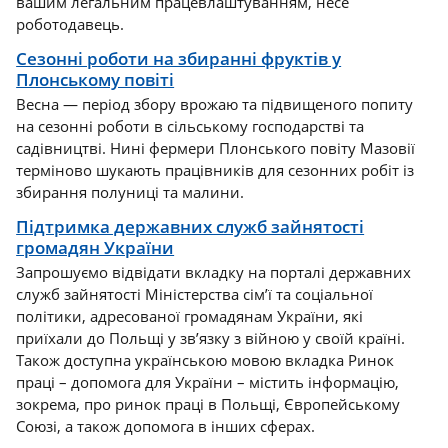
вашим легальним працевлаштуванням, несе
роботодавець.
Сезонні роботи на збиранні фруктів у
Плонському повіті
Весна — період збору врожаю та підвищеного попиту
на сезонні роботи в сільському господарстві та
садівництві. Нині фермери Плонського повіту Мазовії
терміново шукають працівників для сезонних робіт із
збирання полуниці та малини.
Підтримка державних служб зайнятості
громадян України
Запрошуємо відвідати вкладку на порталі державних
служб зайнятості Міністерства сім’ї та соціальної
політики, адресованої громадянам України, які
приїхали до Польщі у зв’язку з війною у своїй країні.
Також доступна українською мовою вкладка Ринок
праці – допомога для України – містить інформацію,
зокрема, про ринок праці в Польщі, Європейському
Союзі, а також допомога в інших сферах.