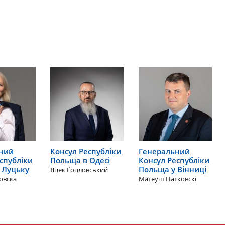
ний
Консул Республіки
Генеральний
спубліки
Польща в Одесі
Консул Республіки
 Луцьку
Польща у Вінниці
Яцек Ґоцловський
овска
Матеуш Натковскі