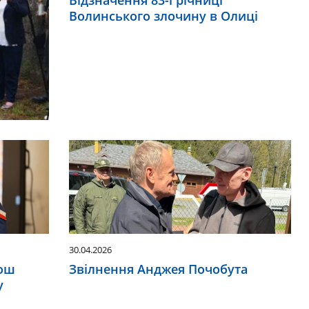
Волинського злочину в Олиці
30.04.2026
вош
Звілнення Анджея Почобута
у