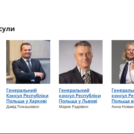
сули
Генеральний
Генеральний
Генераль
Консул Республіки
консул Республіки
консул Ре
Польща у Харкові
Польща у Львові
Польща в
Давід Томашевскі
Марек Радзiвон
Анна Новак