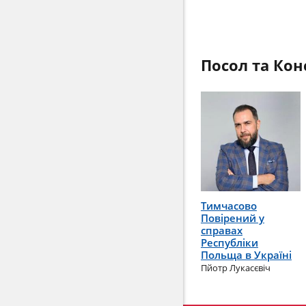
Посол та Кон
Тимчасово
Повірений у
справах
Республіки
Польща в Україні
Пйотр Лукасєвіч