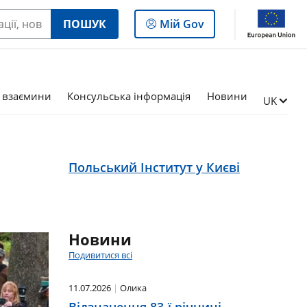
Увійти
ПОШУК
Mій Gov
до
панелі
 взаємини
Консульська інформація
Новини
Zmień ję
UK
Польський Інститут у Києві
Новини
Подивитися всі
11.07.2026
Олика
Відзначення 83-ї річниці