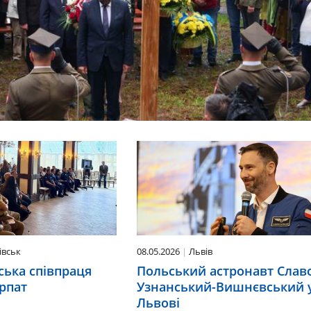
івськ
08.05.2026
Львів
ська співпраця
Польський астронавт Сла
арпат
Узнанський-Вишнєвський 
Львові