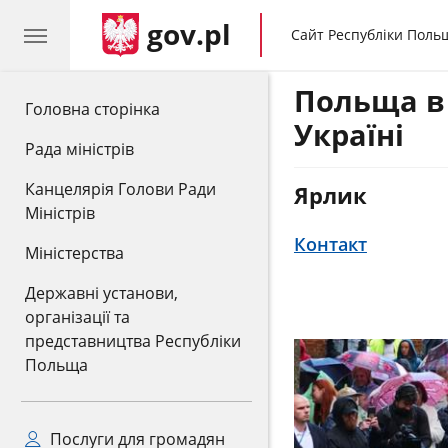
gov.pl
gov.pl
Сайт Республіки Поль
Польща в
gov.pl
Головна сторінка
Україні
Рада міністрів
Канцелярія Голови Ради
Ярлик
Міністрів
Контакт
Міністерства
Державні установи,
організації та
представництва Республіки
Польща
Послуги для громадян