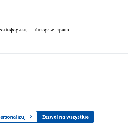
ої інформації
Авторські права
дресу електронної пошти, вказану в якості посилання, ви даєте згоду
нальних даних кожним з підрозділів містяться в їх політиках обробки
e
ersonalizuj
Zezwól na wszystkie