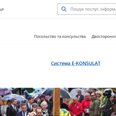
ща
Посольство та консульства
Двосторонні
Система E-KONSULAT