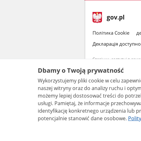
нижній
Головна
gov.pl
колонтитул
сторінка
gov.pl
gov.pl
Політика Cookie
д
Декларація доступнос
Сторінки, доступні в дом
на обробку ваших даних, 
Dbamy o Twoją prywatność
персональних даних.
Wykorzystujemy pliki cookie w celu zapewn
Весь контент
Commons 3.0
naszej witryny oraz do analizy ruchu i optymalizacj
możemy lepiej dostosować treści do potrzeb
usługi. Pamiętaj, że informacje przechowywane w plikach cookie mogą pozwalać na
identyfikację konkretnego urządzenia lub pr
potencjalnie stanowić dane osobowe.
Polit