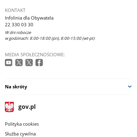
KONTAKT
Infolinia dla Obywatela
22 330 03 30
W dni robocze
w godzinach: 8:00-18:00 (pn), 8:00-15:00 (wt-pt)
MEDIA SPOŁECZNOŚCIOWE:
Na skróty
stopka
Strona
gov.pl
gov.pl
główna
gov.pl
Polityka cookies
Służba cywilna