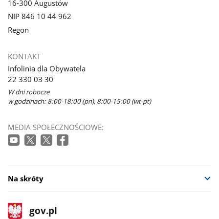
16-300 Augustów
NIP 846 10 44 962
Regon
KONTAKT
Infolinia dla Obywatela
22 330 03 30
W dni robocze
w godzinach: 8:00-18:00 (pn), 8:00-15:00 (wt-pt)
MEDIA SPOŁECZNOŚCIOWE:
Na skróty
stopka
Strona
gov.pl
gov.pl