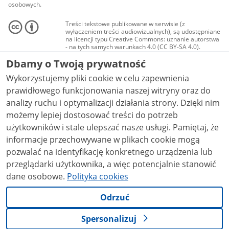
osobowych.
Treści tekstowe publikowane w serwisie (z
wyłączeniem treści audiowizualnych), są udostępniane
na licencji typu Creative Commons: uznanie autorstwa
- na tych samych warunkach 4.0 (CC BY-SA 4.0).
Materiały audiowizualne, w tym zdjęcia, materiały
Dbamy o Twoją prywatność
audio i wideo, są udostępniane na licencji typu
Creative Commons: uznanie autorstwa użycie
Wykorzystujemy pliki cookie w celu zapewnienia
niekomercyjne - bez utworów zależnych 4.0 (CC BY-
NC-ND 4.0), o ile nie jest to stwierdzone inaczej.
prawidłowego funkcjonowania naszej witryny oraz do
analizy ruchu i optymalizacji działania strony. Dzięki nim
możemy lepiej dostosować treści do potrzeb
użytkowników i stale ulepszać nasze usługi. Pamiętaj, że
informacje przechowywane w plikach cookie mogą
pozwalać na identyfikację konkretnego urządzenia lub
przeglądarki użytkownika, a więc potencjalnie stanowić
dane osobowe.
Polityka cookies
Odrzuć
Spersonalizuj