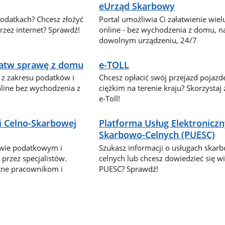
eUrząd Skarbowy
podatkach? Chcesz złożyć
Portal umożliwia Ci załatwienie wie
zez internet? Sprawdź!
online - bez wychodzenia z domu, n
dowolnym urządzeniu, 24/7
ałatw sprawę z domu
e-TOLL
 z zakresu podatków i
Chcesz opłacić swój przejazd pojaz
nline bez wychodzenia z
ciężkim na terenie kraju? Skorzystaj
e-Toll!
i Celno-Skarbowej
Platforma Usług Elektronicz
Skarbowo-Celnych (PUESC)
awie podatkowym i
Szukasz informacji o usługach skar
przez specjalistów.
celnych lub chcesz dowiedzieć się wi
tne pracownikom i
PUESC? Sprawdź!