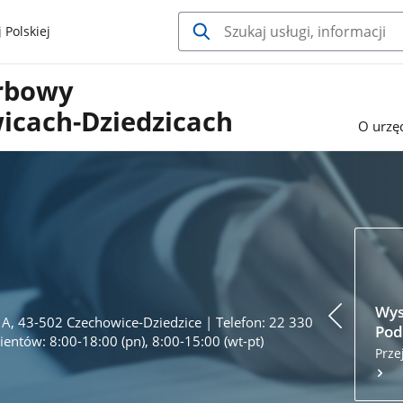
 Polskiej
arbowy
icach-Dziedzicach
O urzę
Wys
 1A, 43-502 Czechowice-Dziedzice | Telefon: 22 330
Pod
ientów: 8:00-18:00 (pn), 8:00-15:00 (wt-pt)
Prze