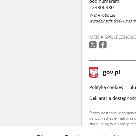
pod numerem:
223300330
W dni robocze
w godzinach: 8:00-18:00 (po
MEDIA SPOŁECZNOŚC
stopka
Strona
gov.pl
gov.pl
główna
gov.pl
Polityka cookies
Sł
Deklaracja dostępnośc
Strony dostępne w domenie
danych (adres e-mail oraz 
znajdują się w ich polityk
Treści teksto