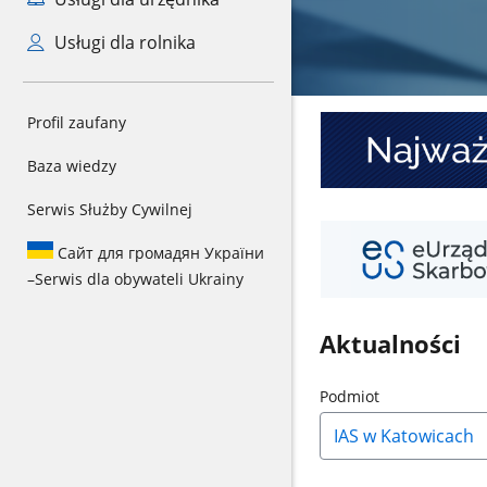
Usługi dla rolnika
Najważniejsze
Profil zaufany
informacje
o
Baza wiedzy
KSeF
Serwis Służby Cywilnej
Twój
e-
Сайт для громадян України
PIT
–
Serwis dla obywateli Ukrainy
Aktualności
Naciśnij
Podmiot
strzałkę
w
dół,
aby