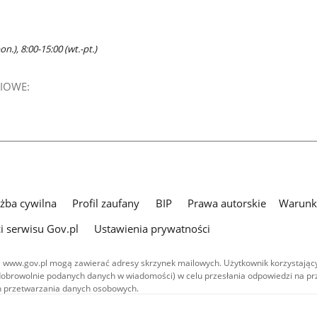
n.), 8:00-15:00 (wt.-pt.)
IOWE:
użba cywilna
Profil zaufany
BIP
Prawa autorskie
Warunki
i serwisu Gov.pl
Ustawienia prywatności
 www.gov.pl mogą zawierać adresy skrzynek mailowych. Użytkownik korzystający
dobrowolnie podanych danych w wiadomości) w celu przesłania odpowiedzi na prz
ach przetwarzania danych osobowych.
we publikowane w serwisie (z wyłączeniem treści audiowizualnych), są