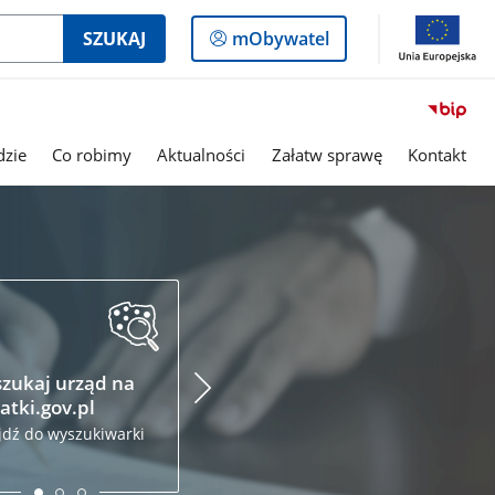
Logowanie
SZUKAJ
mObywatel
do
panelu
dzie
Co robimy
Aktualności
Załatw sprawę
Kontakt
Podatki.gov.pl
Krajo
Admin
Złóż zeznanie podatkowe
Skarb
przez internet
zukaj urząd na
Odwied
atki.gov.pl
jdź do wyszukiwarki