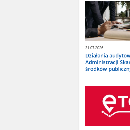
wybrać
odpowiednią
pozycję.
Dane
zaktualizują
się
automatycznie
31.07.2026
Działania audyto
Administracji Ska
środków publiczn