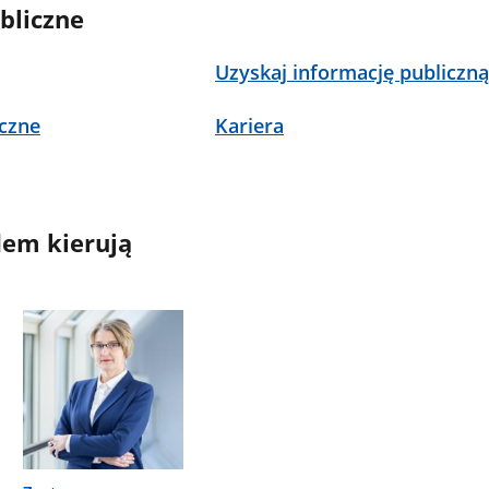
bliczne
Uzyskaj informację publiczn
czne
Kariera
em kierują