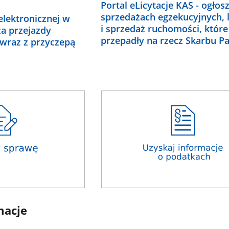
Portal eLicytacje KAS - ogłos
sprzedażach egzekucyjnych, l
 elektronicznej w
i sprzedaż ruchomości, które
za przejazdy
przepadły na rzecz Skarbu P
 wraz z przyczepą
macje