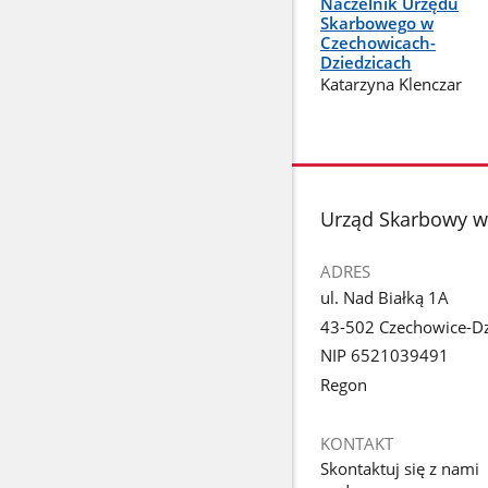
Naczelnik Urzędu
Skarbowego w
Czechowicach-
Dziedzicach
Katarzyna Klenczar
stopka
Urząd Skarbowy w
ADRES
ul. Nad Białką 1A
43-502 Czechowice-Dz
NIP 6521039491
Regon
KONTAKT
Skontaktuj się z nami