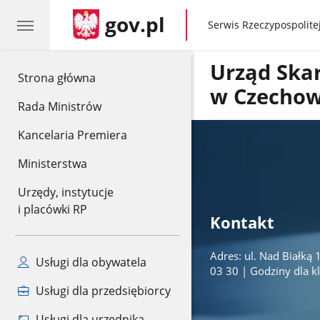
gov.pl
gov.pl
Serwis Rzeczypospolitej
Urząd Sk
gov.pl
Strona główna
w Czechow
Rada Ministrów
Kancelaria Premiera
Ministerstwa
Urzędy, instytucje
i placówki RP
Kontakt
Adres: ul. Nad Białką
Usługi dla obywatela
03 30 | Godziny dla kl
Usługi dla przedsiębiorcy
Usługi dla urzędnika