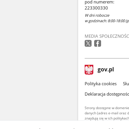
pod numerem:
223300330
W dni robocze
w godzinach: 8:00-18:00 (po
MEDIA SPOŁECZNOŚC
stopka
Strona
gov.pl
gov.pl
główna
gov.pl
Polityka cookies
Sł
Deklaracja dostępnośc
Strony dostępne w domenie
danych (adres e-mail oraz 
znajdują się w ich polityk