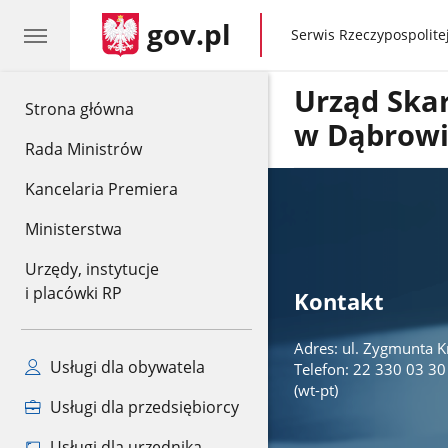
gov.pl
gov.pl
Serwis Rzeczypospolitej
Urząd Sk
gov.pl
Strona główna
w Dąbrowi
Rada Ministrów
Kancelaria Premiera
Ministerstwa
Urzędy, instytucje
i placówki RP
Kontakt
Adres: ul. Zygmunta 
Usługi dla obywatela
Telefon: 22 330 03 30 
(wt-pt)
Usługi dla przedsiębiorcy
Usługi dla urzędnika