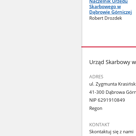
Naczelnik Urzędu
Skarbowego w
Dąbrowie Górniczej
Robert Drozdek
stopka
Urząd Skarbowy w
ADRES
ul. Zygmunta Krasińs
41-300 Dąbrowa Górn
NIP 6291910849
Regon
KONTAKT
Skontaktuj się z nami