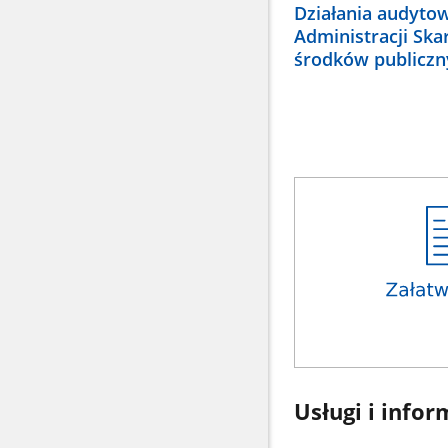
Działania audyto
Administracji Ska
środków publiczn
Usługi i infor