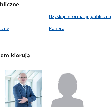
bliczne
Uzyskaj informację publiczn
czne
Kariera
em kierują