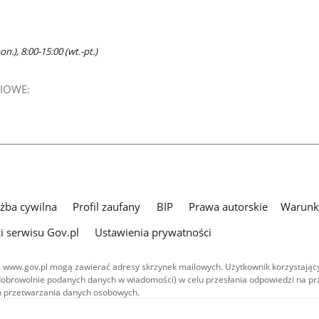
n.), 8:00-15:00 (wt.-pt.)
IOWE:
użba cywilna
Profil zaufany
BIP
Prawa autorskie
Warunki
i serwisu Gov.pl
Ustawienia prywatności
 www.gov.pl mogą zawierać adresy skrzynek mailowych. Użytkownik korzystający
dobrowolnie podanych danych w wiadomości) w celu przesłania odpowiedzi na prz
ach przetwarzania danych osobowych.