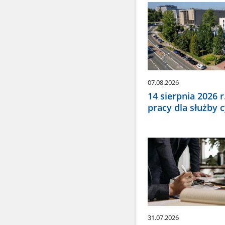
wybrać
odpowiednią
pozycję.
Dane
zaktualizują
się
automatycznie
07.08.2026
14 sierpnia 2026 
pracy dla służby 
31.07.2026