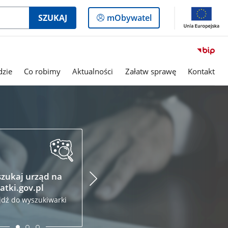
Logowanie
SZUKAJ
mObywatel
do
panelu
dzie
Co robimy
Aktualności
Załatw sprawę
Kontakt
Podatki.gov.pl
Krajo
Admin
Złóż zeznanie podatkowe
Skarb
przez internet
zukaj urząd na
Odwied
atki.gov.pl
jdź do wyszukiwarki