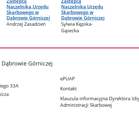
Zastępca
Zastępca
Naczelnika Urzędu
Naczelnika Urzędu
Skarbowego w
Skarbowego w
Dąbrowie Górniczej
Dąbrowie Górniczej
Andrzej Zasadzień
Sylwia Kępska-
Gąsecka
 Dąbrowie Górniczej
ePUAP
kiego 33A
Kontakt
icza
Klauzula informacyjna Dyrektora Izb
Administracji Skarbowej