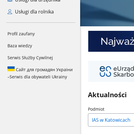
Usługi dla rolnika
Najważniejsze
Profil zaufany
informacje
o
Baza wiedzy
KSeF
Serwis Służby Cywilnej
Twój
e-
Сайт для громадян України
PIT
–
Serwis dla obywateli Ukrainy
Aktualności
Naciśnij
Podmiot
strzałkę
w
dół,
aby