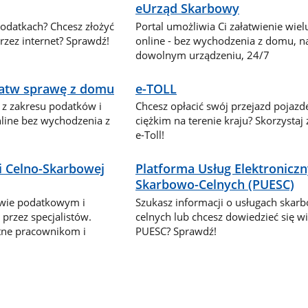
eUrząd Skarbowy
podatkach? Chcesz złożyć
Portal umożliwia Ci załatwienie wie
zez internet? Sprawdź!
online - bez wychodzenia z domu, n
dowolnym urządzeniu, 24/7
ałatw sprawę z domu
e-TOLL
 z zakresu podatków i
Chcesz opłacić swój przejazd pojaz
nline bez wychodzenia z
ciężkim na terenie kraju? Skorzystaj
e-Toll!
i Celno-Skarbowej
Platforma Usług Elektronicz
Skarbowo-Celnych (PUESC)
awie podatkowym i
Szukasz informacji o usługach skar
przez specjalistów.
celnych lub chcesz dowiedzieć się wi
tne pracownikom i
PUESC? Sprawdź!