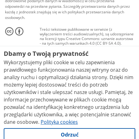
dobrowolnie podanych danych w wiadomości) w celu przesłania
odpowiedzi na przesłane pytania. Szczegóły przetwarzania danych przez
każdą z jednostek znajdują się w ich politykach przetwarzania danych
osobowych.
Treści tekstowe publikowane w serwisie (z
wyłączeniem treści audiowizualnych), są udostępniane
na licencji typu Creative Commons: uznanie autorstwa
- na tych samych warunkach 4.0 (CC BY-SA 4.0).
Materiały audiowizualne, w tym zdjęcia, materiały
Dbamy o Twoją prywatność
audio i wideo, są udostępniane na licencji typu
Creative Commons: uznanie autorstwa użycie
Wykorzystujemy pliki cookie w celu zapewnienia
niekomercyjne - bez utworów zależnych 4.0 (CC BY-
NC-ND 4.0), o ile nie jest to stwierdzone inaczej.
prawidłowego funkcjonowania naszej witryny oraz do
analizy ruchu i optymalizacji działania strony. Dzięki nim
możemy lepiej dostosować treści do potrzeb
użytkowników i stale ulepszać nasze usługi. Pamiętaj, że
informacje przechowywane w plikach cookie mogą
pozwalać na identyfikację konkretnego urządzenia lub
przeglądarki użytkownika, a więc potencjalnie stanowić
dane osobowe.
Polityka cookies
Odrzuć