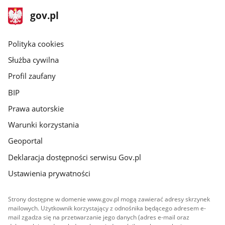
stopka
Strona
gov.pl
gov.pl
główna
gov.pl
Polityka cookies
Służba cywilna
Profil zaufany
BIP
Prawa autorskie
Warunki korzystania
Geoportal
Deklaracja dostępności serwisu Gov.pl
Ustawienia prywatności
Strony dostępne w domenie www.gov.pl mogą zawierać adresy skrzynek
mailowych. Użytkownik korzystający z odnośnika będącego adresem e-
mail zgadza się na przetwarzanie jego danych (adres e-mail oraz