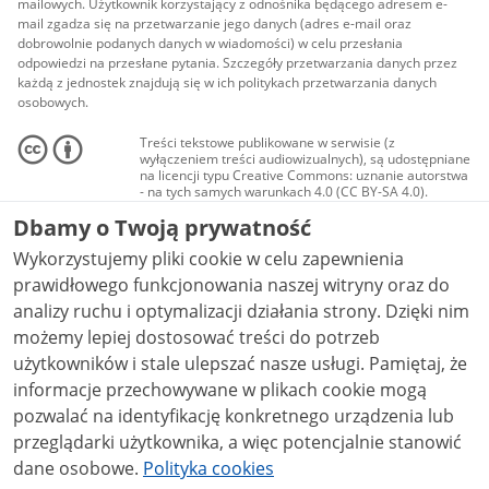
mailowych. Użytkownik korzystający z odnośnika będącego adresem e-
mail zgadza się na przetwarzanie jego danych (adres e-mail oraz
dobrowolnie podanych danych w wiadomości) w celu przesłania
odpowiedzi na przesłane pytania. Szczegóły przetwarzania danych przez
każdą z jednostek znajdują się w ich politykach przetwarzania danych
osobowych.
Treści tekstowe publikowane w serwisie (z
wyłączeniem treści audiowizualnych), są udostępniane
na licencji typu Creative Commons: uznanie autorstwa
- na tych samych warunkach 4.0 (CC BY-SA 4.0).
Materiały audiowizualne, w tym zdjęcia, materiały
Dbamy o Twoją prywatność
audio i wideo, są udostępniane na licencji typu
Creative Commons: uznanie autorstwa użycie
Wykorzystujemy pliki cookie w celu zapewnienia
niekomercyjne - bez utworów zależnych 4.0 (CC BY-
NC-ND 4.0), o ile nie jest to stwierdzone inaczej.
prawidłowego funkcjonowania naszej witryny oraz do
analizy ruchu i optymalizacji działania strony. Dzięki nim
możemy lepiej dostosować treści do potrzeb
użytkowników i stale ulepszać nasze usługi. Pamiętaj, że
informacje przechowywane w plikach cookie mogą
pozwalać na identyfikację konkretnego urządzenia lub
przeglądarki użytkownika, a więc potencjalnie stanowić
dane osobowe.
Polityka cookies