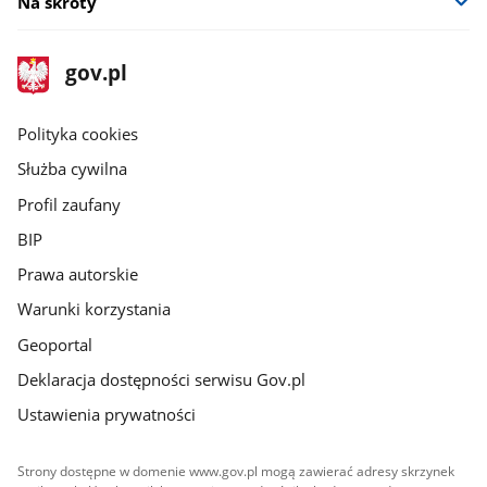
Na skróty
stopka
Strona
gov.pl
gov.pl
główna
gov.pl
Polityka cookies
Służba cywilna
Profil zaufany
BIP
Prawa autorskie
Warunki korzystania
Geoportal
Deklaracja dostępności serwisu Gov.pl
Ustawienia prywatności
Strony dostępne w domenie www.gov.pl mogą zawierać adresy skrzynek