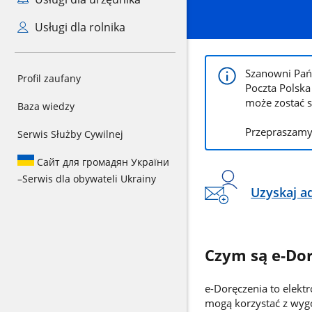
Usługi dla rolnika
Szanowni Pań
Profil zaufany
Poczta Polska
może zostać s
Baza wiedzy
Przepraszamy
Serwis Służby Cywilnej
Сайт для громадян України
–
Serwis dla obywateli Ukrainy
Uzyskaj a
Czym są e-Do
e-Doręczenia to elekt
mogą korzystać z wygo