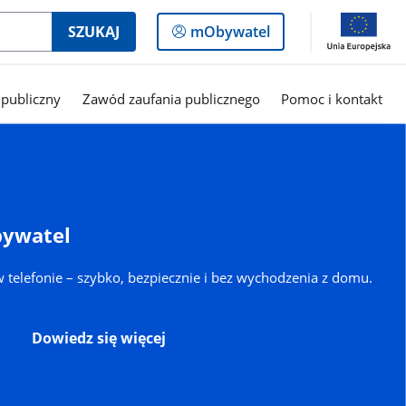
Logowanie
SZUKAJ
mObywatel
do
panelu
publiczny
Zawód zaufania publicznego
Pomoc i kontakt
bywatel
 telefonie – szybko, bezpiecznie i bez wychodzenia z domu.
Dowiedz się więcej