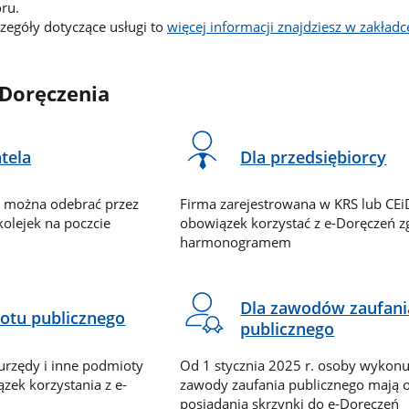
ru.
czegóły dotyczące usługi to
więcej informacji znajdziesz w zakład
-Doręczenia
tela
Dla przedsiębiorcy
u można odebrać przez
Firma zarejestrowana w KRS lub CE
 kolejek na poczcie
obowiązek korzystać z e-Doręczeń z
harmonogramem
Dla zawodów zaufani
otu publicznego
publicznego
 urzędy i inne podmioty
Od 1 stycznia 2025 r. osoby wykonu
zek korzystania z e-
zawody zaufania publicznego mają 
posiadania skrzynki do e-Doręczeń