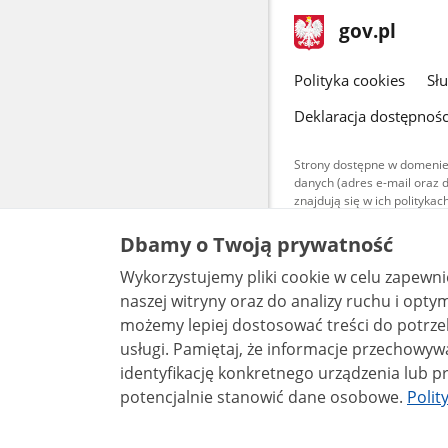
stopka
Strona
gov.pl
gov.pl
główna
gov.pl
Polityka cookies
Sł
Deklaracja dostępnośc
Strony dostępne w domenie
danych (adres e-mail oraz 
znajdują się w ich polityk
Treści teksto
Dbamy o Twoją prywatność
udostępniane
warunkach 4.0
Wykorzystujemy pliki cookie w celu zapewn
są udostępni
bez utworów z
naszej witryny oraz do analizy ruchu i optymalizacj
możemy lepiej dostosować treści do potrzeb
usługi. Pamiętaj, że informacje przechowywane w plikach cookie mogą pozwalać na
identyfikację konkretnego urządzenia lub pr
potencjalnie stanowić dane osobowe.
Polit