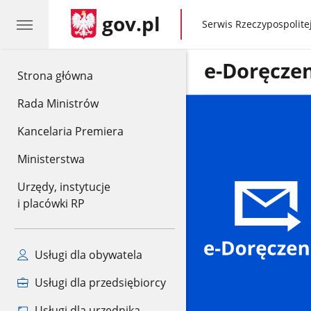
gov.pl
gov.pl
Serwis Rzeczypospolitej
e-Doręcze
gov.pl
Strona główna
Rada Ministrów
Kancelaria Premiera
Ministerstwa
Urzędy, instytucje
i placówki RP
Usługi dla obywatela
Usługi dla przedsiębiorcy
Usługi dla urzędnika