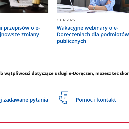
13.07.2026
ji przepisów o e-
Wakacyjne webinary o e-
ajnowsze zmiany
Doręczeniach dla podmiotó
publicznych
ub wątpliwości dotyczące usługi e-Doręczeń, możesz też sko
ej zadawane pytania
Pomoc i kontakt