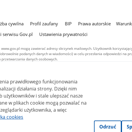
użba cywilna
Profil zaufany
BIP
Prawa autorskie
Warunki
i serwisu Gov.pl
Ustawienia prywatności
 www.gov.pl mogą zawierać adresy skrzynek mailowych. Użytkownik korzystający
dobrowolnie podanych danych w wiadomości) w celu przesłania odpowiedzi na prz
ach przetwarzania danych osobowych.
we publikowane w serwisie (z wyłączeniem treści audiowizualnych), są
 na licencji typu Creative Commons: uznanie autorstwa - na tych samych
 (CC BY-SA 4.0). Materiały audiowizualne, w tym zdjęcia, materiały audio i wideo
ienia prawidłowego funkcjonowania
ane na licencji typu Creative Commons: uznanie autorstwa użycie niekomercyjne 
ależnych 4.0 (CC BY-NC-ND 4.0), o ile nie jest to stwierdzone inaczej.
i działania strony. Dzięki nim
 użytkowników i stale ulepszać nasze
zeglądarki użytkownika, a więc
yka cookies
Odrzuć
Sp