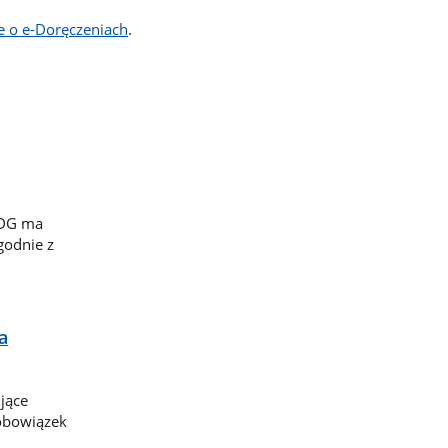
ce o e-Doręczeniach
.
iDG ma
godnie z
a
jące
obowiązek