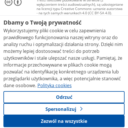
Treści tekstowe publikowane w serwisie (z
wyłączeniem treści audiowizualnych), są udostępniane
na licencji typu Creative Commons: uznanie autorstwa
- na tych samych warunkach 4.0 (CC BY-SA 4.0).
Materiały audiowizualne, w tym zdjęcia, materiały
Dbamy o Twoją prywatność
audio i wideo, są udostępniane na licencji typu
Creative Commons: uznanie autorstwa użycie
Wykorzystujemy pliki cookie w celu zapewnienia
niekomercyjne - bez utworów zależnych 4.0 (CC BY-
NC-ND 4.0), o ile nie jest to stwierdzone inaczej.
prawidłowego funkcjonowania naszej witryny oraz do
analizy ruchu i optymalizacji działania strony. Dzięki nim
możemy lepiej dostosować treści do potrzeb
użytkowników i stale ulepszać nasze usługi. Pamiętaj, że
informacje przechowywane w plikach cookie mogą
pozwalać na identyfikację konkretnego urządzenia lub
przeglądarki użytkownika, a więc potencjalnie stanowić
dane osobowe.
Polityka cookies
Odrzuć
Spersonalizuj
Zezwól na wszystkie