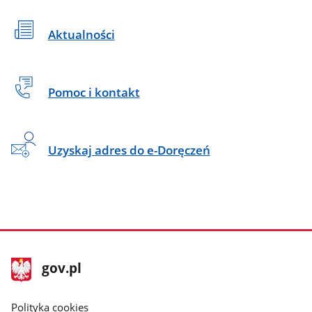
Aktualności
Pomoc i kontakt
Uzyskaj adres do e-Doręczeń
stopka
Strona
gov.pl
gov.pl
główna
gov.pl
Polityka cookies