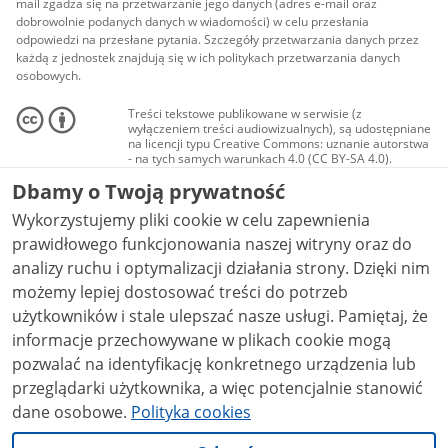
mail zgadza się na przetwarzanie jego danych (adres e-mail oraz
dobrowolnie podanych danych w wiadomości) w celu przesłania
odpowiedzi na przesłane pytania. Szczegóły przetwarzania danych przez
każdą z jednostek znajdują się w ich politykach przetwarzania danych
osobowych.
Treści tekstowe publikowane w serwisie (z
wyłączeniem treści audiowizualnych), są udostępniane
na licencji typu Creative Commons: uznanie autorstwa
- na tych samych warunkach 4.0 (CC BY-SA 4.0).
Materiały audiowizualne, w tym zdjęcia, materiały
Dbamy o Twoją prywatność
audio i wideo, są udostępniane na licencji typu
Creative Commons: uznanie autorstwa użycie
Wykorzystujemy pliki cookie w celu zapewnienia
niekomercyjne - bez utworów zależnych 4.0 (CC BY-
NC-ND 4.0), o ile nie jest to stwierdzone inaczej.
prawidłowego funkcjonowania naszej witryny oraz do
analizy ruchu i optymalizacji działania strony. Dzięki nim
możemy lepiej dostosować treści do potrzeb
użytkowników i stale ulepszać nasze usługi. Pamiętaj, że
informacje przechowywane w plikach cookie mogą
pozwalać na identyfikację konkretnego urządzenia lub
przeglądarki użytkownika, a więc potencjalnie stanowić
dane osobowe.
Polityka cookies