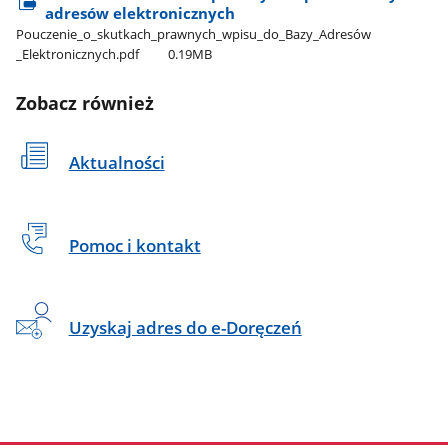
adresów elektronicznych
Pouczenie​_o​_skutkach​_prawnych​_wpisu​_do​_Bazy​_Adresów​
_Elektronicznych.pdf
0.19MB
Zobacz również
Aktualności
Pomoc i kontakt
Uzyskaj adres do e-Doręczeń