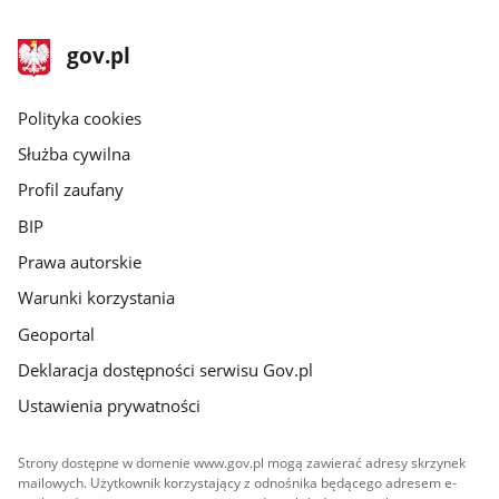
stopka
Strona
gov.pl
gov.pl
główna
gov.pl
Polityka cookies
Służba cywilna
Profil zaufany
BIP
Prawa autorskie
Warunki korzystania
Geoportal
Deklaracja dostępności serwisu Gov.pl
Ustawienia prywatności
Strony dostępne w domenie www.gov.pl mogą zawierać adresy skrzynek
mailowych. Użytkownik korzystający z odnośnika będącego adresem e-