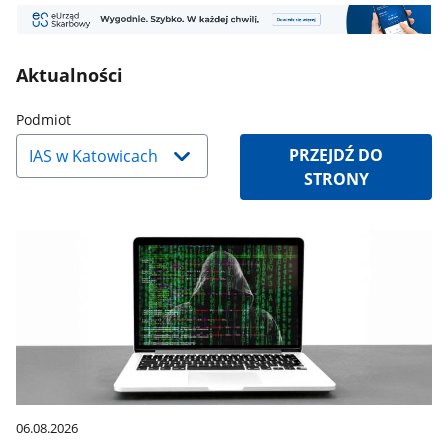
Twój
KSeF
e-
PIT
Aktualności
Naciśnij
Podmiot
strzałkę
PRZEJDŹ DO
w
STRONY
dół,
aby
wybrać
odpowiednią
pozycję.
Dane
zaktualizują
się
automatycznie.
06.08.2026