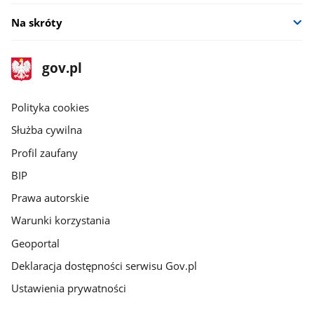
Na skróty
stopka
Strona
gov.pl
gov.pl
główna
gov.pl
Polityka cookies
Służba cywilna
Profil zaufany
BIP
Prawa autorskie
Warunki korzystania
Geoportal
Deklaracja dostępności serwisu Gov.pl
Ustawienia prywatności