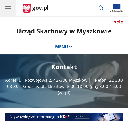
gov.pl
przejdź
do
wyszukiwar
Urząd Skarbowy w Myszkowie
MENU
Kontakt
Adres: ul. Rozwojowa 2, 42-300 Myszków | Telefon: 22 330
03 30 | Godziny dla klientów: 8:00-18:00 (pn), 8:00-15:00
(wt-pt)
Najważniejsze
informacje
o