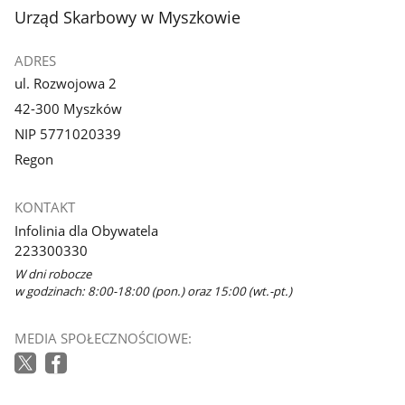
stopka
Urząd Skarbowy w Myszkowie
ADRES
ul. Rozwojowa 2
42-300 Myszków
NIP 5771020339
Regon
KONTAKT
Infolinia dla Obywatela
223300330
W dni robocze
w godzinach: 8:00-18:00 (pon.) oraz 15:00 (wt.-pt.)
MEDIA SPOŁECZNOŚCIOWE: