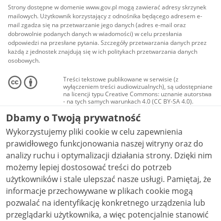
Strony dostępne w domenie www.gov.pl mogą zawierać adresy skrzynek
mailowych. Użytkownik korzystający z odnośnika będącego adresem e-
mail zgadza się na przetwarzanie jego danych (adres e-mail oraz
dobrowolnie podanych danych w wiadomości) w celu przesłania
odpowiedzi na przesłane pytania. Szczegóły przetwarzania danych przez
każdą z jednostek znajdują się w ich politykach przetwarzania danych
osobowych.
Treści tekstowe publikowane w serwisie (z
wyłączeniem treści audiowizualnych), są udostępniane
na licencji typu Creative Commons: uznanie autorstwa
- na tych samych warunkach 4.0 (CC BY-SA 4.0).
Materiały audiowizualne, w tym zdjęcia, materiały
Dbamy o Twoją prywatność
audio i wideo, są udostępniane na licencji typu
Creative Commons: uznanie autorstwa użycie
Wykorzystujemy pliki cookie w celu zapewnienia
niekomercyjne - bez utworów zależnych 4.0 (CC BY-
NC-ND 4.0), o ile nie jest to stwierdzone inaczej.
prawidłowego funkcjonowania naszej witryny oraz do
analizy ruchu i optymalizacji działania strony. Dzięki nim
możemy lepiej dostosować treści do potrzeb
użytkowników i stale ulepszać nasze usługi. Pamiętaj, że
informacje przechowywane w plikach cookie mogą
pozwalać na identyfikację konkretnego urządzenia lub
przeglądarki użytkownika, a więc potencjalnie stanowić