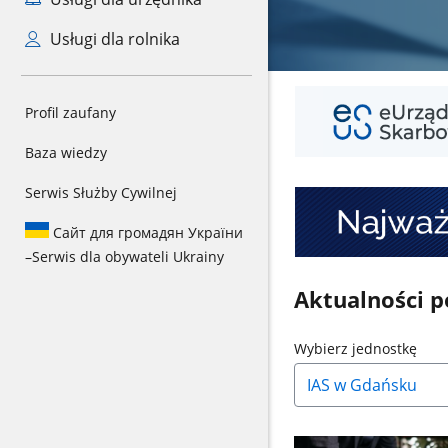
Usługi dla rolnika
Mini
Profil zaufany
Banner
1
Baza wiedzy
Serwis Służby Cywilnej
Mini
Banner
Сайт для громадян України
2
–
Serwis dla obywateli Ukrainy
Aktualności 
Naci
Wybierz jednostkę
strz
w
dół,
aby