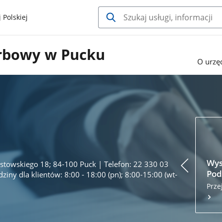
 Polskiej
rbowy w Pucku
O urzę
Wys
zystowskiego 18; 84-100 Puck | Telefon: 22 330 03
Pod
iny dla klientów: 8:00 - 18:00 (pn); 8:00-15:00 (wt-
Prze