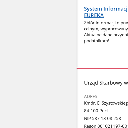
System Informacj
EUREKA
Zbiór informacji o pr
celnym, wypracowany 
Aktualne dane przyda
podatnikom!
stopka
Urząd Skarbowy w
ADRES
Kmdr. E. Szystowskie
84-100 Puck
NIP 587 13 08 258
Regon 001021197-00