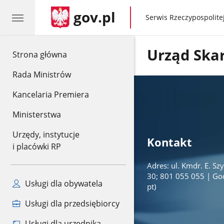
gov.pl
gov.pl
Serwis Rzeczypospolitej
Urząd Ska
gov.pl
Strona główna
Rada Ministrów
Kancelaria Premiera
Ministerstwa
Urzędy, instytucje
Kontakt
i placówki RP
Adres: ul. Kmdr. E. S
30; 801 055 055 | Godz
Usługi dla obywatela
pt)
Usługi dla przedsiębiorcy
Usługi dla urzędnika