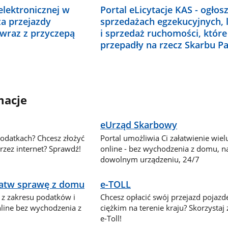
 elektronicznej w
Portal eLicytacje KAS - ogłos
za przejazdy
sprzedażach egzekucyjnych, l
 wraz z przyczepą
i sprzedaż ruchomości, które
przepadły na rzecz Skarbu P
macje
eUrząd Skarbowy
podatkach? Chcesz złożyć
Portal umożliwia Ci załatwienie wie
zez internet? Sprawdź!
online - bez wychodzenia z domu, n
dowolnym urządzeniu, 24/7
ałatw sprawę z domu
e-TOLL
 z zakresu podatków i
Chcesz opłacić swój przejazd pojaz
nline bez wychodzenia z
ciężkim na terenie kraju? Skorzystaj
e-Toll!