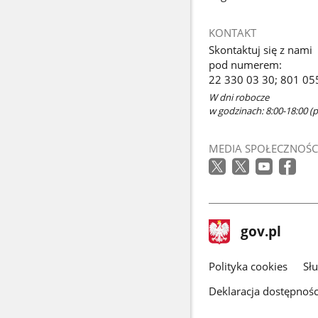
KONTAKT
Skontaktuj się z nami
pod numerem:
22 330 03 30; 801 05
W dni robocze
w godzinach: 8:00-18:00 (p
MEDIA SPOŁECZNOŚC
stopka
Strona
gov.pl
gov.pl
główna
gov.pl
Polityka cookies
Sł
Deklaracja dostępnośc