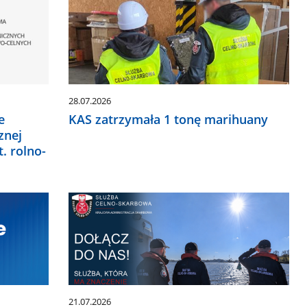
28.07.2026
e
KAS zatrzymała 1 tonę marihuany
znej
t. rolno-
21.07.2026