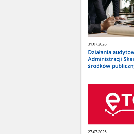
wybr
odpo
pozy
Dan
zakt
się
auto
31.07.2026
Działania audyto
Administracji Ska
środków publiczn
27.07.2026