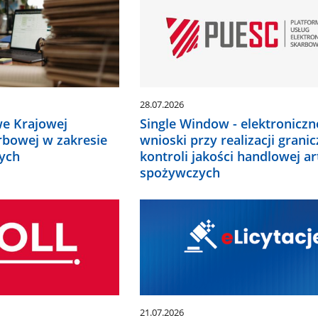
ać
wiednią
cję.
e
ualizują
matycznie.
28.07.2026
Single Window - elektroniczn
we Krajowej
wnioski przy realizacji granic
rbowej w zakresie
kontroli jakości handlowej ar
ych
spożywczych
21.07.2026