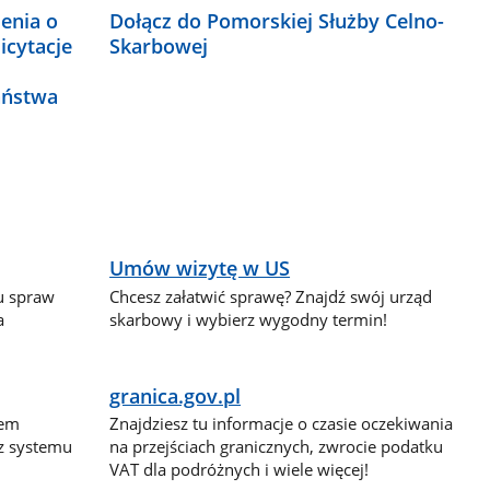
zenia o
Dołącz do Pomorskiej Służby Celno-
icytacje
Skarbowej
aństwa
Umów wizytę w US
lu spraw
Chcesz załatwić sprawę? Znajdź swój urząd
a
skarbowy i wybierz wygodny termin!
granica.gov.pl
dem
Znajdziesz tu informacje o czasie oczekiwania
 z systemu
na przejściach granicznych, zwrocie podatku
VAT dla podróżnych i wiele więcej!