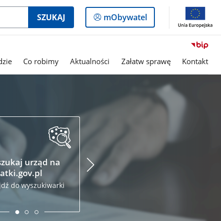
Logowanie
SZUKAJ
mObywatel
do
panelu
dzie
Co robimy
Aktualności
Załatw sprawę
Kontakt
zukaj urząd na
Podatki.gov.pl
Krajo
atki.gov.pl
Admin
Złóż zeznanie podatkowe
Skarb
przez internet
jdź do wyszukiwarki
Odwied