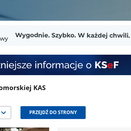
pomorskiej KAS
śnij
ałkę
PRZEJDŹ DO STRONY