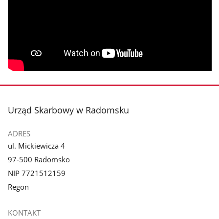
stopka
Urząd Skarbowy w Radomsku
ADRES
ul. Mickiewicza 4
97-500 Radomsko
NIP 7721512159
Regon
KONTAKT