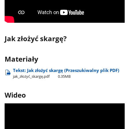
Jak złożyć skargę?
Materiały
Tekst: Jak złożyć skargę (Przeszukiwalny plik PDF)
jak​_złożyć​_skargę.pdf
0.35MB
Wideo