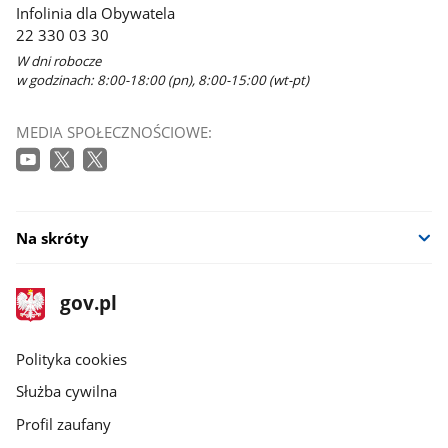
Infolinia dla Obywatela
22 330 03 30
W dni robocze
w godzinach: 8:00-18:00 (pn), 8:00-15:00 (wt-pt)
MEDIA SPOŁECZNOŚCIOWE:
Na skróty
stopka
Strona
gov.pl
gov.pl
główna
gov.pl
Polityka cookies
Służba cywilna
Profil zaufany