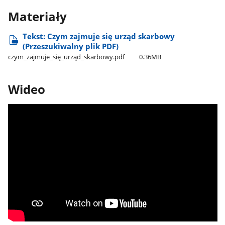
Materiały
Tekst: Czym zajmuje się urząd skarbowy
(Przeszukiwalny plik PDF)
czym​_zajmuje​_się​_urząd​_skarbowy.pdf
0.36MB
Wideo