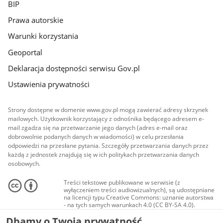
BIP
Prawa autorskie
Warunki korzystania
Geoportal
Deklaracja dostępności serwisu Gov.pl
Ustawienia prywatności
Strony dostępne w domenie www.gov.pl mogą zawierać adresy skrzynek
mailowych. Użytkownik korzystający z odnośnika będącego adresem e-
mail zgadza się na przetwarzanie jego danych (adres e-mail oraz
dobrowolnie podanych danych w wiadomości) w celu przesłania
odpowiedzi na przesłane pytania. Szczegóły przetwarzania danych przez
każdą z jednostek znajdują się w ich politykach przetwarzania danych
osobowych.
Treści tekstowe publikowane w serwisie (z
wyłączeniem treści audiowizualnych), są udostępniane
na licencji typu Creative Commons: uznanie autorstwa
- na tych samych warunkach 4.0 (CC BY-SA 4.0).
Materiały audiowizualne, w tym zdjęcia, materiały
Dbamy o Twoją prywatność
audio i wideo, są udostępniane na licencji typu