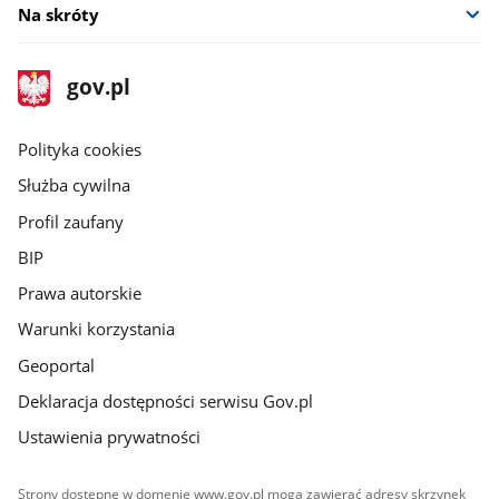
Na skróty
stopka
Strona
gov.pl
gov.pl
główna
gov.pl
Polityka cookies
Służba cywilna
Profil zaufany
BIP
Prawa autorskie
Warunki korzystania
Geoportal
Deklaracja dostępności serwisu Gov.pl
Ustawienia prywatności
Strony dostępne w domenie www.gov.pl mogą zawierać adresy skrzynek