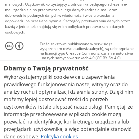
mailowych. Użytkownik korzystający z odnośnika będącego adresem e-
mail zgadza się na przetwarzanie jego danych (adres e-mail oraz
dobrowolnie podanych danych w wiadomości) w celu przesłania
odpowiedzi na przesłane pytania. Szczegóły przetwarzania danych przez
każdą z jednostek znajdują się w ich politykach przetwarzania danych
osobowych.
Treści tekstowe publikowane w serwisie (z
wyłączeniem treści audiowizualnych), są udostępniane
na licencji typu Creative Commons: uznanie autorstwa
- na tych samych warunkach 4.0 (CC BY-SA 4.0).
Materiały audiowizualne, w tym zdjęcia, materiały
Dbamy o Twoją prywatność
audio i wideo, są udostępniane na licencji typu
Creative Commons: uznanie autorstwa użycie
Wykorzystujemy pliki cookie w celu zapewnienia
niekomercyjne - bez utworów zależnych 4.0 (CC BY-
NC-ND 4.0), o ile nie jest to stwierdzone inaczej.
prawidłowego funkcjonowania naszej witryny oraz do
analizy ruchu i optymalizacji działania strony. Dzięki nim
możemy lepiej dostosować treści do potrzeb
użytkowników i stale ulepszać nasze usługi. Pamiętaj, że
informacje przechowywane w plikach cookie mogą
pozwalać na identyfikację konkretnego urządzenia lub
przeglądarki użytkownika, a więc potencjalnie stanowić
dane osobowe.
Polityka cookies