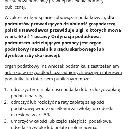
nie stanowi podstawy prawnej udzielenia pomocy
publicznej.
W zakresie ulg w spłacie zobowiązań podatkowych,
dla
podmiotów prowadzących działalność gospodarczą,
polski ustawodawca przewiduje ulgi, o których mowa
w art. 67a § 1 ustawy Ordynacja podatkowa,
podmiotem udzielającym pomocy jest organ
podatkowy (naczelnik urzędu skarbowego lub
dyrektor izby skarbowej):
organ podatkowy, na wniosek podatnika,
z zastrzeżeniem
art. 67b, w przypadkach uzasadnionych ważnym interesem
podatnika lub interesem publicznym może
:
odroczyć termin płatności podatku lub rozłożyć zapłatę
podatku na raty,
odroczyć lub rozłożyć na raty zapłatę zaległości
podatkowej wraz z odsetkami za zwłokę lub odsetki
określone w art. 53a,
umorzyć w całości lub części zaległości podatkowe,
odsetki za zwłokę lub opłatę prolongacyjną.