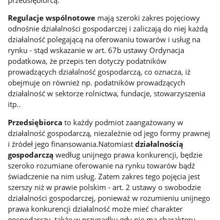
Regulacje wspólnotowe
mają szeroki zakres pojęciowy
odnośnie działalności gospodarczej i zaliczają do niej każdą
działalność polegającą na oferowaniu towarów i usług na
rynku - stąd wskazanie w art. 67b ustawy Ordynacja
podatkowa, że przepis ten dotyczy podatników
prowadzących działalność gospodarczą, co oznacza, iż
obejmuje on również np. podatników prowadzących
działalność w sektorze rolnictwa, fundacje, stowarzyszenia
itp..
Przedsiębiorca
to każdy podmiot zaangażowany w
działalność gospodarczą, niezależnie od jego formy prawnej
i źródeł jego finansowania.Natomiast
działalnością
gospodarczą
według unijnego prawa konkurencji, będzie
szeroko rozumiane oferowanie na rynku towarów bądź
świadczenie na nim usług. Zatem zakres tego pojęcia jest
szerszy niż w prawie polskim - art. 2 ustawy o swobodzie
działalności gospodarczej, ponieważ w rozumieniu unijnego
prawa konkurencji działalność może mieć charakter
gospodarczy, także w przypadku gdy nie ma charakteru