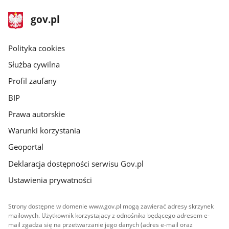
stopka
Strona
gov.pl
gov.pl
główna
gov.pl
Polityka cookies
Służba cywilna
Profil zaufany
BIP
Prawa autorskie
Warunki korzystania
Geoportal
Deklaracja dostępności serwisu Gov.pl
Ustawienia prywatności
Strony dostępne w domenie www.gov.pl mogą zawierać adresy skrzynek
mailowych. Użytkownik korzystający z odnośnika będącego adresem e-
mail zgadza się na przetwarzanie jego danych (adres e-mail oraz