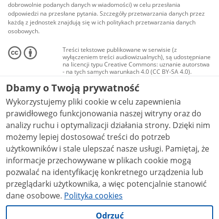
dobrowolnie podanych danych w wiadomości) w celu przesłania
odpowiedzi na przesłane pytania. Szczegóły przetwarzania danych przez
każdą z jednostek znajdują się w ich politykach przetwarzania danych
osobowych.
Treści tekstowe publikowane w serwisie (z
wyłączeniem treści audiowizualnych), są udostępniane
na licencji typu Creative Commons: uznanie autorstwa
- na tych samych warunkach 4.0 (CC BY-SA 4.0).
Materiały audiowizualne, w tym zdjęcia, materiały
Dbamy o Twoją prywatność
audio i wideo, są udostępniane na licencji typu
Creative Commons: uznanie autorstwa użycie
Wykorzystujemy pliki cookie w celu zapewnienia
niekomercyjne - bez utworów zależnych 4.0 (CC BY-
NC-ND 4.0), o ile nie jest to stwierdzone inaczej.
prawidłowego funkcjonowania naszej witryny oraz do
analizy ruchu i optymalizacji działania strony. Dzięki nim
możemy lepiej dostosować treści do potrzeb
użytkowników i stale ulepszać nasze usługi. Pamiętaj, że
informacje przechowywane w plikach cookie mogą
pozwalać na identyfikację konkretnego urządzenia lub
przeglądarki użytkownika, a więc potencjalnie stanowić
dane osobowe.
Polityka cookies
Odrzuć