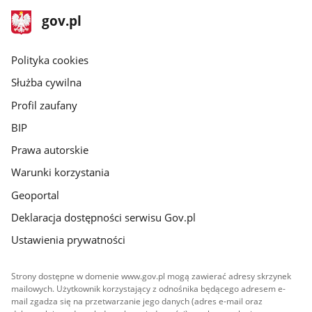
stopka
Strona
gov.pl
gov.pl
główna
gov.pl
Polityka cookies
Służba cywilna
Profil zaufany
BIP
Prawa autorskie
Warunki korzystania
Geoportal
Deklaracja dostępności serwisu Gov.pl
Ustawienia prywatności
Strony dostępne w domenie www.gov.pl mogą zawierać adresy skrzynek
mailowych. Użytkownik korzystający z odnośnika będącego adresem e-
mail zgadza się na przetwarzanie jego danych (adres e-mail oraz