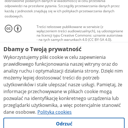
dobrowolnie podanych danych w wiadomości) w celu przesłania
odpowiedzi na przesłane pytania. Szczegóły przetwarzania danych przez
każdą z jednostek znajdują się w ich politykach przetwarzania danych
osobowych.
Treści tekstowe publikowane w serwisie (z
wyłączeniem treści audiowizualnych), są udostępniane
na licencji typu Creative Commons: uznanie autorstwa
- na tych samych warunkach 4.0 (CC BY-SA 4.0).
Materiały audiowizualne, w tym zdjęcia, materiały
Dbamy o Twoją prywatność
audio i wideo, są udostępniane na licencji typu
Creative Commons: uznanie autorstwa użycie
Wykorzystujemy pliki cookie w celu zapewnienia
niekomercyjne - bez utworów zależnych 4.0 (CC BY-
NC-ND 4.0), o ile nie jest to stwierdzone inaczej.
prawidłowego funkcjonowania naszej witryny oraz do
analizy ruchu i optymalizacji działania strony. Dzięki nim
możemy lepiej dostosować treści do potrzeb
użytkowników i stale ulepszać nasze usługi. Pamiętaj, że
informacje przechowywane w plikach cookie mogą
pozwalać na identyfikację konkretnego urządzenia lub
przeglądarki użytkownika, a więc potencjalnie stanowić
dane osobowe.
Polityka cookies
Odrzuć