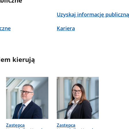
bliczne
Uzyskaj informację publiczn
czne
Kariera
em kierują
Zastępca
Zastępca