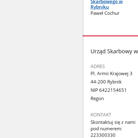
Skarbowego w
Rybniku
Paweł Cochur
stopka
Urząd Skarbowy w
ADRES
Pl. Armii Krajowej 3
44-200 Rybnik
NIP 6422154651
Regon
KONTAKT
Skontaktuj się z nami
pod numerem:
223300330