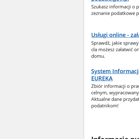
Szukasz informacji o 
zeznanie podatkowe pr
Usługi online - z
Sprawdź, jakie sprawy
cła możesz załatwić o
domu.
System Informacj
EUREKA
Zbiór informacji o pr
celnym, wypracowany 
Aktualne dane przyda
podatnikom!