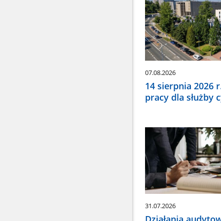
wybrać
odpowiednią
pozycję.
Dane
zaktualizują
się
automatycznie
07.08.2026
14 sierpnia 2026 
pracy dla służby 
31.07.2026
Działania audyto