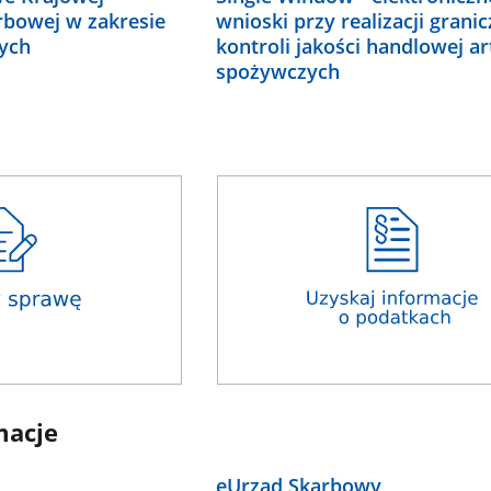
rbowej w zakresie
wnioski przy realizacji granic
ych
kontroli jakości handlowej ar
spożywczych
macje
eUrząd Skarbowy