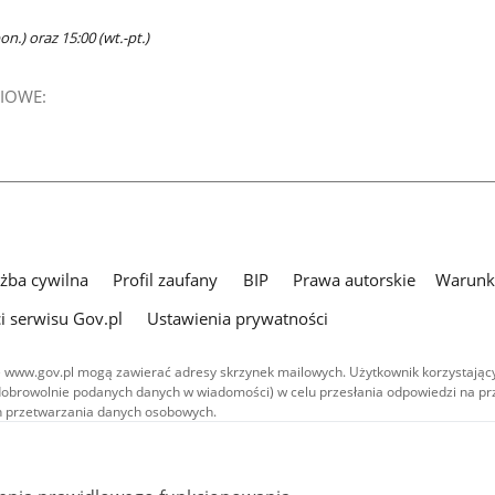
n.) oraz 15:00 (wt.-pt.)
IOWE:
użba cywilna
Profil zaufany
BIP
Prawa autorskie
Warunki
i serwisu Gov.pl
Ustawienia prywatności
 www.gov.pl mogą zawierać adresy skrzynek mailowych. Użytkownik korzystający
dobrowolnie podanych danych w wiadomości) w celu przesłania odpowiedzi na prz
ach przetwarzania danych osobowych.
we publikowane w serwisie (z wyłączeniem treści audiowizualnych), są
 na licencji typu Creative Commons: uznanie autorstwa - na tych samych
 (CC BY-SA 4.0). Materiały audiowizualne, w tym zdjęcia, materiały audio i wideo