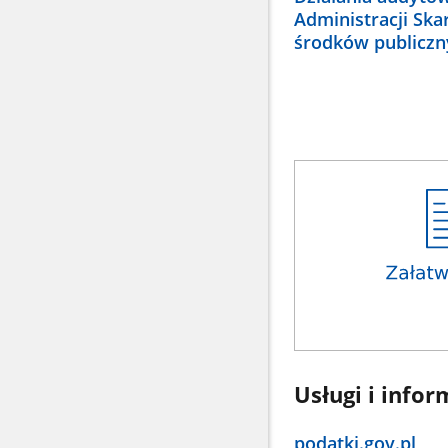
Administracji Ska
środków publiczn
Usługi i infor
podatki.gov.pl