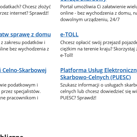
podatkach? Chcesz złożyć
Portal umożliwia Ci załatwienie wie
zez internet? Sprawdź!
online - bez wychodzenia z domu, n
dowolnym urządzeniu, 24/7
ałatw sprawę z domu
e-TOLL
 z zakresu podatków i
Chcesz opłacić swój przejazd pojaz
nline bez wychodzenia z
ciężkim na terenie kraju? Skorzystaj
e-Toll!
i Celno-Skarbowej
Platforma Usług Elektronicz
Skarbowo-Celnych (PUESC)
awie podatkowym i
Szukasz informacji o usługach skar
przez specjalistów.
celnych lub chcesz dowiedzieć się wi
tne pracownikom i
PUESC? Sprawdź!