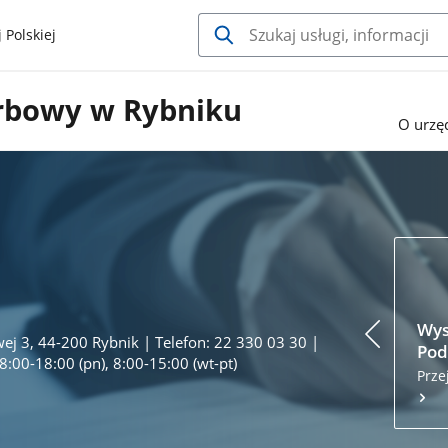
 Polskiej
rbowy w Rybniku
O urzę
Wys
wej 3, 44-200 Rybnik | Telefon: 22 330 03 30 |
Pod
8:00-18:00 (pn), 8:00-15:00 (wt-pt)
Prze