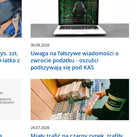
06.08.2026
ys. szt.
Uwaga na fałszywe wiadomości o
-latka z
zwrocie podatku - oszuści
podszywają się pod KAS
28.07.2026
e
Miały trafić na czarny rynek, trafiły