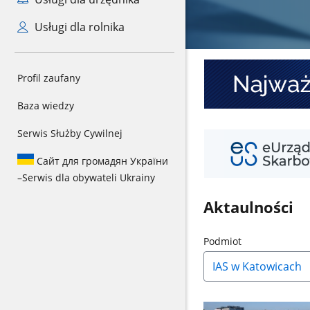
Usługi dla rolnika
Najważniejsze
Profil zaufany
informacje
o
Baza wiedzy
KSeF
Serwis Służby Cywilnej
Twój
e-
Сайт для громадян України
PIT
–
Serwis dla obywateli Ukrainy
Aktaulności
Naciśnij
Podmiot
strzałkę
w
dół,
aby