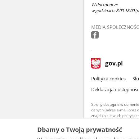
W dni robocze
w godzinach: 8:00-18:00 (po
MEDIA SPOŁECZNOŚC
stopka
Strona
gov.pl
gov.pl
główna
gov.pl
Polityka cookies
Sł
Deklaracja dostępnośc
Strony dostępne w domenie
danych (adres e-mail oraz 
znajdują się w ich polityk
Treści teksto
Dbamy o Twoją prywatność
udostępniane
warunkach 4.0