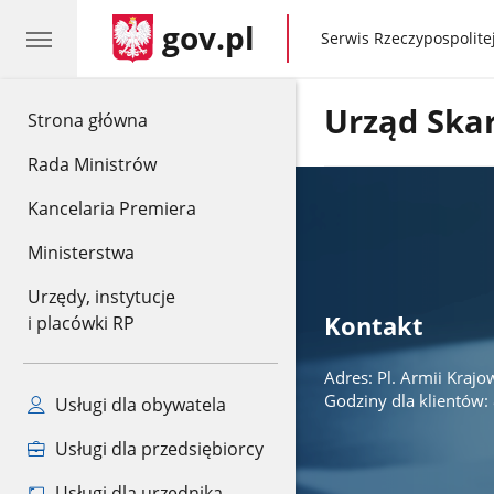
gov.pl
gov.pl
Serwis Rzeczypospolitej
Urząd Ska
gov.pl
Strona główna
Rada Ministrów
Kancelaria Premiera
Ministerstwa
Urzędy, instytucje
Kontakt
i placówki RP
Adres: Pl. Armii Krajo
Godziny dla klientów: 
Usługi dla obywatela
Usługi dla przedsiębiorcy
Usługi dla urzędnika