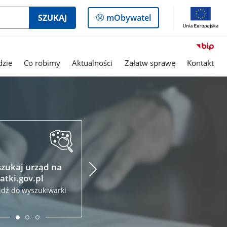
Logowanie
SZUKAJ
mObywatel
do
panelu
dzie
Co robimy
Aktualności
Załatw sprawę
Kontakt
Podatki.gov.pl
Krajo
Admin
Złóż zeznanie podatkowe
Skarb
przez internet
zukaj urząd na
Odwied
atki.gov.pl
jdź do wyszukiwarki