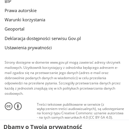
BIP
Prawa autorskie
Warunki korzystania
Geoportal
Deklaracja dostępności serwisu Gov.pl
Ustawienia prywatności
Strony dostępne w domenie www.gov.pl mogą zawierać adresy skrzynek
mailowych. Użytkownik korzystający z odnośnika będącego adresem e-
mail zgadza się na przetwarzanie jego danych (adres e-mail oraz
dobrowolnie podanych danych w wiadomości) w celu przesłania
odpowiedzi na przesłane pytania. Szczegóły przetwarzania danych przez
każdą z jednostek znajdują się w ich politykach przetwarzania danych
osobowych.
Treści tekstowe publikowane w serwisie (z
wyłączeniem treści audiowizualnych), są udostępniane
na licencji typu Creative Commons: uznanie autorstwa
- na tych samych warunkach 4.0 (CC BY-SA 4.0).
Materiały audiowizualne, w tym zdjęcia, materiały
Dbamy o Twoją prywatność
audio i wideo, są udostępniane na licencji typu