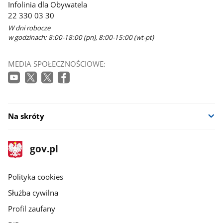
Infolinia dla Obywatela
22 330 03 30
W dni robocze
w godzinach: 8:00-18:00 (pn), 8:00-15:00 (wt-pt)
MEDIA SPOŁECZNOŚCIOWE:
Na skróty
stopka
Strona
gov.pl
gov.pl
główna
gov.pl
Polityka cookies
Służba cywilna
Profil zaufany