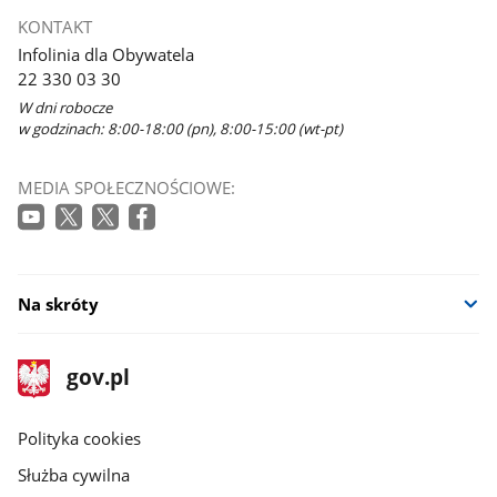
KONTAKT
Infolinia dla Obywatela
22 330 03 30
W dni robocze
w godzinach: 8:00-18:00 (pn), 8:00-15:00 (wt-pt)
MEDIA SPOŁECZNOŚCIOWE:
Na skróty
stopka
Strona
gov.pl
gov.pl
główna
gov.pl
Polityka cookies
Służba cywilna