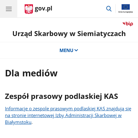
gov.pl
przejdź
do
wyszukiwar
Urząd Skarbowy w Siemiatyczach
MENU
Dla mediów
Zespół prasowy podlaskiej KAS
Informacje o zespole prasowym podlaskiej KAS znajdują się
na stronie internetowej Izby Administracji Skarbowej w
Białymstoku
.