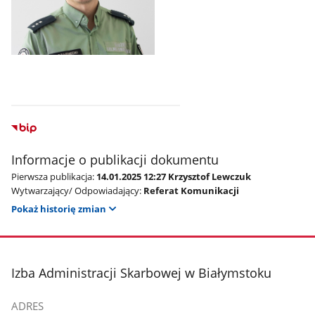
z
z
galerii.
galerii.
Pokaż
zdjęcie
3
z
galerii.
Informacje o publikacji dokumentu
Pierwsza publikacja:
14.01.2025 12:27 Krzysztof Lewczuk
Wytwarzający/ Odpowiadający:
Referat Komunikacji
Pokaż historię zmian
stopka
Izba Administracji Skarbowej w Białymstoku
ADRES