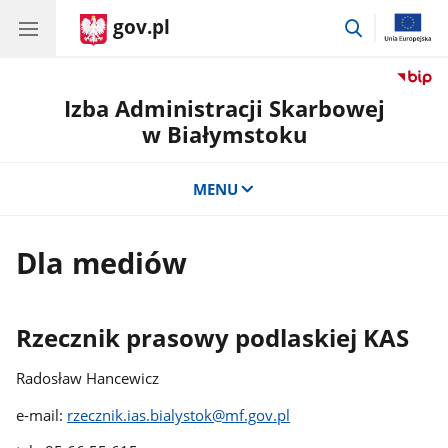
gov.pl
przejdź
do
wyszukiwar
Izba Administracji Skarbowej
w Białymstoku
MENU
Dla mediów
Rzecznik prasowy podlaskiej KAS
Radosław Hancewicz
e-mail:
rzecznik.ias.bialystok@mf.gov.pl