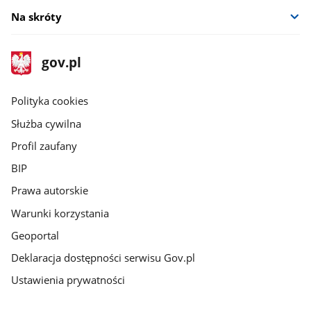
Na skróty
stopka
Strona
gov.pl
gov.pl
główna
gov.pl
Polityka cookies
Służba cywilna
Profil zaufany
BIP
Prawa autorskie
Warunki korzystania
Geoportal
Deklaracja dostępności serwisu Gov.pl
Ustawienia prywatności