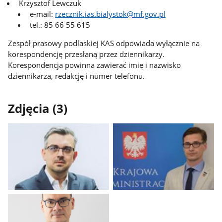
Krzysztof Lewczuk
e-mail:
rzecznik.ias.bialystok@mf.gov.pl
tel.: 85 66 55 615
Zespół prasowy podlaskiej KAS odpowiada wyłącznie na
korespondencję przesłaną przez dziennikarzy.
Korespondencja powinna zawierać imię i nazwisko
dziennikarza, redakcję i numer telefonu.
Zdjęcia (3)
Pokaż
Pokaż
zdjęcie
zdjęcie
1
2