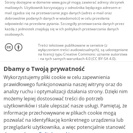
Strony dostępne w domenie www.gov.pl mogą zawierać adresy skrzynek
mailowych. Użytkownik korzystający z odnośnika będącego adresem e-
mail zgadza się na przetwarzanie jego danych (adres e-mail oraz
dobrowolnie podanych danych w wiadomości) w celu przesłania
odpowiedzi na przesłane pytania. Szczegóły przetwarzania danych przez
każdą z jednostek znajdują się w ich politykach przetwarzania danych
osobowych.
Treści tekstowe publikowane w serwisie (z
wyłączeniem treści audiowizualnych), są udostępniane
na licencji typu Creative Commons: uznanie autorstwa
- na tych samych warunkach 4.0 (CC BY-SA 4.0).
Materiały audiowizualne, w tym zdjęcia, materiały
Dbamy o Twoją prywatność
audio i wideo, są udostępniane na licencji typu
Creative Commons: uznanie autorstwa użycie
Wykorzystujemy pliki cookie w celu zapewnienia
niekomercyjne - bez utworów zależnych 4.0 (CC BY-
NC-ND 4.0), o ile nie jest to stwierdzone inaczej.
prawidłowego funkcjonowania naszej witryny oraz do
analizy ruchu i optymalizacji działania strony. Dzięki nim
możemy lepiej dostosować treści do potrzeb
użytkowników i stale ulepszać nasze usługi. Pamiętaj, że
informacje przechowywane w plikach cookie mogą
pozwalać na identyfikację konkretnego urządzenia lub
przeglądarki użytkownika, a więc potencjalnie stanowić