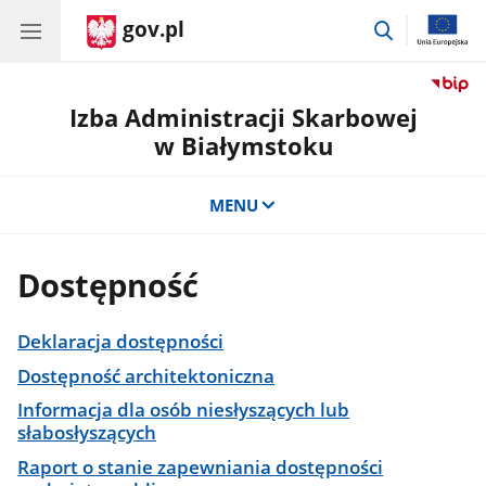
gov.pl
przejdź
do
wyszukiwar
Izba Administracji Skarbowej
w Białymstoku
MENU
Dostępność
Deklaracja dostępności
Dostępność architektoniczna
Informacja dla osób niesłyszących lub
słabosłyszących
Raport o stanie zapewniania dostępności