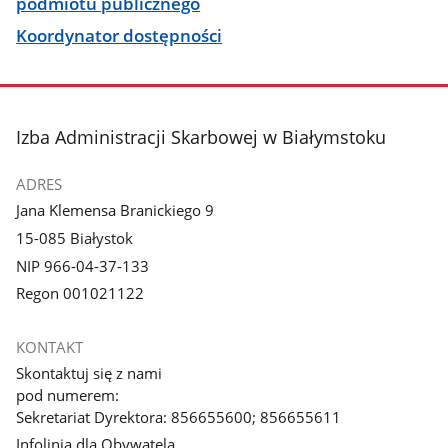
podmiotu publicznego
Koordynator dostępności
stopka
Izba Administracji Skarbowej w Białymstoku
ADRES
Jana Klemensa Branickiego 9
15-085 Białystok
NIP 966-04-37-133
Regon 001021122
KONTAKT
Skontaktuj się z nami
pod numerem:
Sekretariat Dyrektora: 856655600; 856655611
Infolinia dla Obywatela