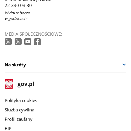
22 330 03 30
W dni robocze
w godzinach: -
MEDIA SPOŁECZNOŚCIOWE:
Na skróty
stopka
Strona
gov.pl
gov.pl
główna
gov.pl
Polityka cookies
Służba cywilna
Profil zaufany
BIP