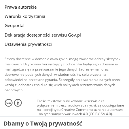
Prawa autorskie
Warunki korzystania
Geoportal
Deklaracja dostępności serwisu Gov.pl
Ustawienia prywatności
Strony dostępne w domenie www.gov.pl mogą zawierać adresy skrzynek
mailowych. Użytkownik korzystający z odnośnika będącego adresem e-
mail zgadza się na przetwarzanie jego danych (adres e-mail oraz
dobrowolnie podanych danych w wiadomości) w celu przesłania
odpowiedzi na przesłane pytania. Szczegóły przetwarzania danych przez
każdą z jednostek znajdują się w ich politykach przetwarzania danych
osobowych.
Treści tekstowe publikowane w serwisie (z
wyłączeniem treści audiowizualnych), są udostępniane
na licencji typu Creative Commons: uznanie autorstwa
- na tych samych warunkach 4.0 (CC BY-SA 4.0).
Materiały audiowizualne, w tym zdjęcia, materiały
Dbamy o Twoją prywatność
audio i wideo, są udostępniane na licencji typu
Creative Commons: uznanie autorstwa użycie