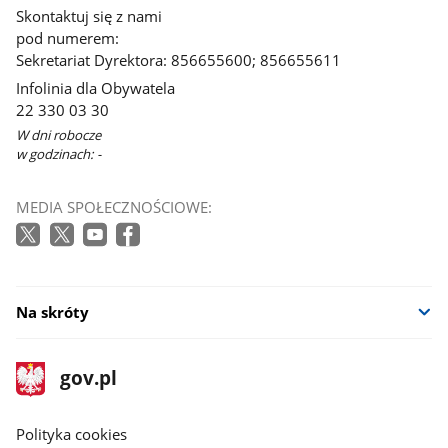
Skontaktuj się z nami
pod numerem:
Sekretariat Dyrektora: 856655600; 856655611
Infolinia dla Obywatela
22 330 03 30
W dni robocze
w godzinach: -
MEDIA SPOŁECZNOŚCIOWE:
Na skróty
stopka
Strona
gov.pl
gov.pl
główna
gov.pl
Polityka cookies