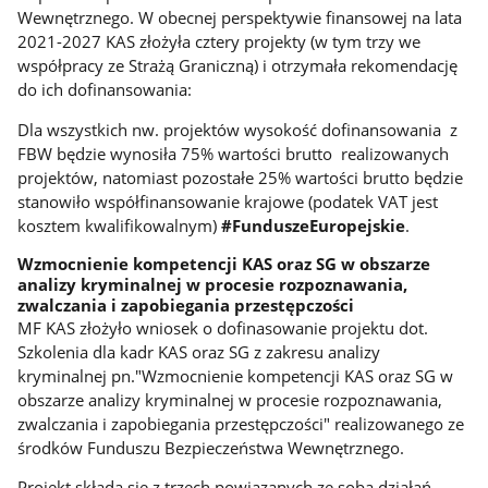
Wewnętrznego. W obecnej perspektywie finansowej na lata
2021-2027 KAS złożyła cztery projekty (w tym trzy we
współpracy ze Strażą Graniczną) i otrzymała rekomendację
do ich dofinansowania:
Dla wszystkich nw. projektów wysokość dofinansowania z
FBW będzie wynosiła 75% wartości brutto realizowanych
projektów, natomiast pozostałe 25% wartości brutto będzie
stanowiło współfinansowanie krajowe (podatek VAT jest
kosztem kwalifikowalnym)
#FunduszeEuropejskie
.
Wzmocnienie kompetencji KAS oraz SG w obszarze
analizy kryminalnej w procesie rozpoznawania,
zwalczania i zapobiegania przestępczości
MF KAS złożyło wniosek o dofinasowanie projektu dot.
Szkolenia dla kadr KAS oraz SG z zakresu analizy
kryminalnej pn."Wzmocnienie kompetencji KAS oraz SG w
obszarze analizy kryminalnej w procesie rozpoznawania,
zwalczania i zapobiegania przestępczości" realizowanego ze
środków Funduszu Bezpieczeństwa Wewnętrznego.
Projekt składa się z trzech powiązanych ze sobą działań