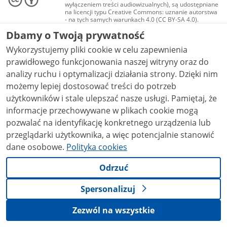
wyłączeniem treści audiowizualnych), są udostępniane
na licencji typu Creative Commons: uznanie autorstwa
- na tych samych warunkach 4.0 (CC BY-SA 4.0).
Materiały audiowizualne, w tym zdjęcia, materiały
Dbamy o Twoją prywatność
audio i wideo, są udostępniane na licencji typu
Creative Commons: uznanie autorstwa użycie
Wykorzystujemy pliki cookie w celu zapewnienia
niekomercyjne - bez utworów zależnych 4.0 (CC BY-
NC-ND 4.0), o ile nie jest to stwierdzone inaczej.
prawidłowego funkcjonowania naszej witryny oraz do
analizy ruchu i optymalizacji działania strony. Dzięki nim
możemy lepiej dostosować treści do potrzeb
użytkowników i stale ulepszać nasze usługi. Pamiętaj, że
informacje przechowywane w plikach cookie mogą
pozwalać na identyfikację konkretnego urządzenia lub
przeglądarki użytkownika, a więc potencjalnie stanowić
dane osobowe.
Polityka cookies
Odrzuć
Spersonalizuj
Zezwól na wszystkie