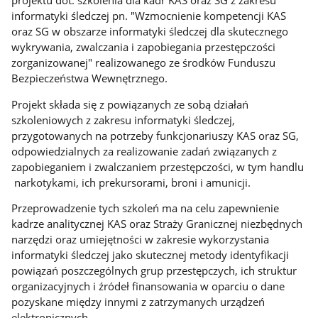
projektu dot. szkolenia dla kadr KAS oraz SG z zakresu
informatyki śledczej pn. "Wzmocnienie kompetencji KAS
oraz SG w obszarze informatyki śledczej dla skutecznego
wykrywania, zwalczania i zapobiegania przestępczości
zorganizowanej" realizowanego ze środków Funduszu
Bezpieczeństwa Wewnętrznego.
Projekt składa się z powiązanych ze sobą działań
szkoleniowych z zakresu informatyki śledczej,
przygotowanych na potrzeby funkcjonariuszy KAS oraz SG,
odpowiedzialnych za realizowanie zadań związanych z
zapobieganiem i zwalczaniem przestępczości, w tym handlu
narkotykami, ich prekursorami, broni i amunicji.
Przeprowadzenie tych szkoleń ma na celu zapewnienie
kadrze analitycznej KAS oraz Straży Granicznej niezbędnych
narzędzi oraz umiejętności w zakresie wykorzystania
informatyki śledczej jako skutecznej metody identyfikacji
powiązań poszczególnych grup przestępczych, ich struktur
organizacyjnych i źródeł finansowania w oparciu o dane
pozyskane między innymi z zatrzymanych urządzeń
elektronicznych.