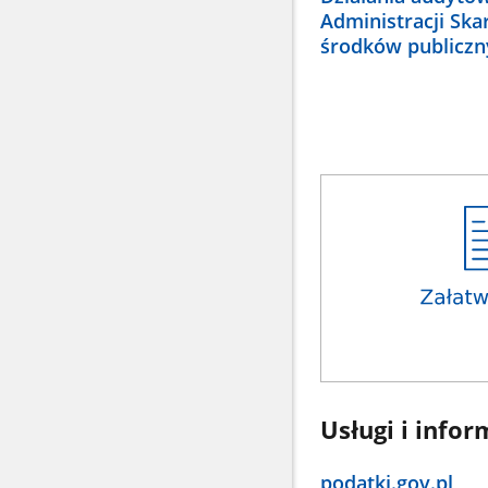
Administracji Ska
środków publiczn
Usługi i infor
podatki.gov.pl