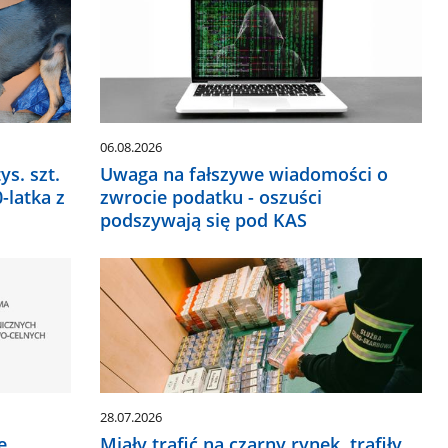
06.08.2026
ys. szt.
Uwaga na fałszywe wiadomości o
-latka z
zwrocie podatku - oszuści
podszywają się pod KAS
28.07.2026
e
Miały trafić na czarny rynek, trafiły