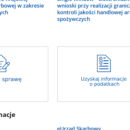
rbowej w zakresie
wnioski przy realizacji granic
ych
kontroli jakości handlowej ar
spożywczych
macje
eUrząd Skarbowy