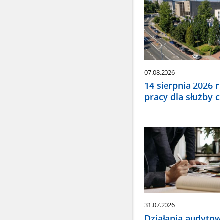
wybrać
odpowiednią
pozycję.
Dane
zaktualizują
się
automatycznie
07.08.2026
14 sierpnia 2026 
pracy dla służby 
31.07.2026
Działania audyto