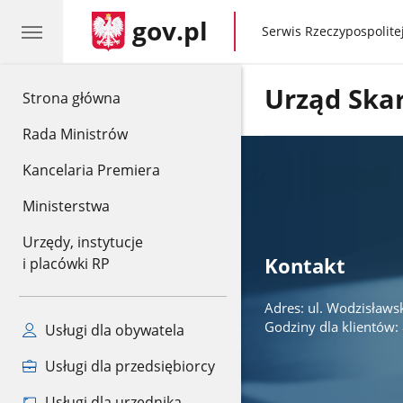
gov.pl
gov.pl
Serwis Rzeczypospolitej
Urząd Ska
gov.pl
Strona główna
Rada Ministrów
Kancelaria Premiera
Ministerstwa
Urzędy, instytucje
Kontakt
i placówki RP
Adres: ul. Wodzisławs
Godziny dla klientów: 
Usługi dla obywatela
Usługi dla przedsiębiorcy
Usługi dla urzędnika