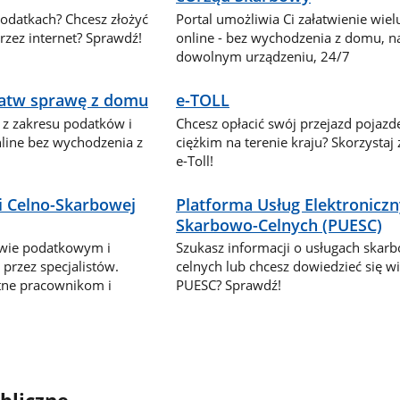
podatkach? Chcesz złożyć
Portal umożliwia Ci załatwienie wie
zez internet? Sprawdź!
online - bez wychodzenia z domu, n
dowolnym urządzeniu, 24/7
ałatw sprawę z domu
e-TOLL
 z zakresu podatków i
Chcesz opłacić swój przejazd pojaz
nline bez wychodzenia z
ciężkim na terenie kraju? Skorzystaj
e-Toll!
i Celno-Skarbowej
Platforma Usług Elektronicz
Skarbowo-Celnych (PUESC)
awie podatkowym i
Szukasz informacji o usługach skar
przez specjalistów.
celnych lub chcesz dowiedzieć się wi
tne pracownikom i
PUESC? Sprawdź!