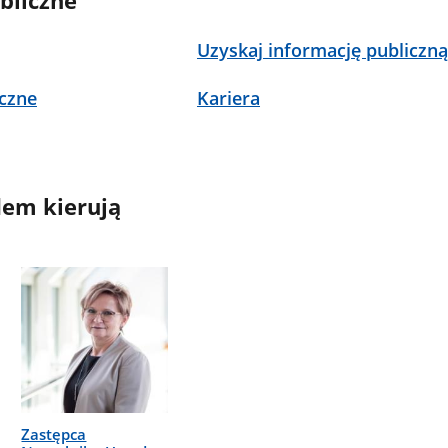
bliczne
Uzyskaj informację publiczn
czne
Kariera
em kierują
Zastępca