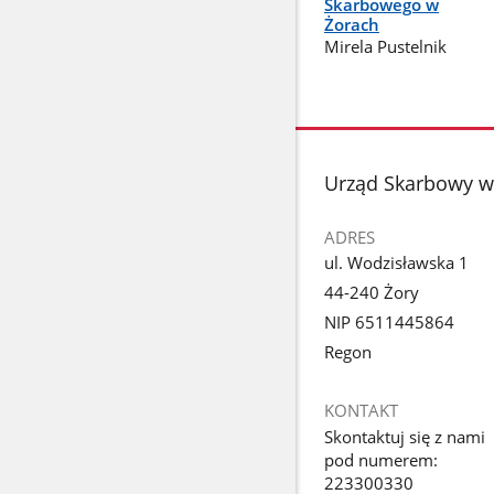
Skarbowego w
Żorach
Mirela Pustelnik
stopka
Urząd Skarbowy w
ADRES
ul. Wodzisławska 1
44-240 Żory
NIP 6511445864
Regon
KONTAKT
Skontaktuj się z nami
pod numerem:
223300330