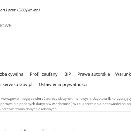
n.) oraz 15:00 (wt.-pt.)
IOWE:
użba cywilna
Profil zaufany
BIP
Prawa autorskie
Warunki
i serwisu Gov.pl
Ustawienia prywatności
 www.gov.pl mogą zawierać adresy skrzynek mailowych. Użytkownik korzystający
dobrowolnie podanych danych w wiadomości) w celu przesłania odpowiedzi na prz
ach przetwarzania danych osobowych.
we publikowane w serwisie (z wyłączeniem treści audiowizualnych), są
 na licencji typu Creative Commons: uznanie autorstwa - na tych samych
 (CC BY-SA 4.0). Materiały audiowizualne, w tym zdjęcia, materiały audio i wideo