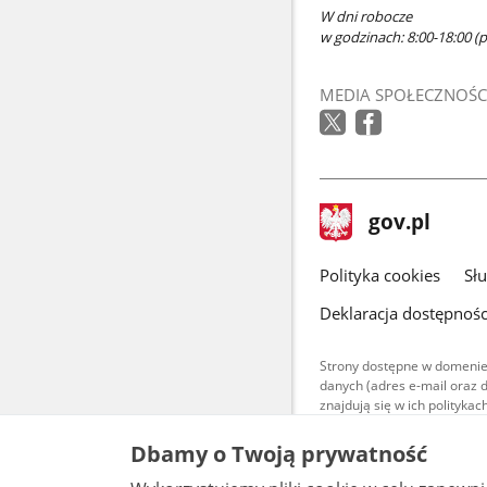
W dni robocze
w godzinach: 8:00-18:00 (po
MEDIA SPOŁECZNOŚC
stopka
Strona
gov.pl
gov.pl
główna
gov.pl
Polityka cookies
Sł
Deklaracja dostępnośc
Strony dostępne w domenie
danych (adres e-mail oraz 
znajdują się w ich polityk
Treści teksto
Dbamy o Twoją prywatność
udostępniane
warunkach 4.0