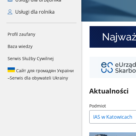
Usługi dla rolnika
Najważniejsze
Profil zaufany
informacje
o
Baza wiedzy
KSeF
Serwis Służby Cywilnej
Twój
e-
Сайт для громадян України
PIT
–
Serwis dla obywateli Ukrainy
Aktualności
Naciśnij
Podmiot
strzałkę
w
dół,
aby