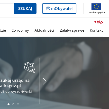
Logowanie
SZUKAJ
mObywatel
do
panelu
dzie
Co robimy
Aktualności
Załatw sprawę
Kontakt
Podatki.gov.pl
Krajo
Admin
Złóż zeznanie podatkowe
Skarb
przez internet
zukaj urząd na
Odwied
atki.gov.pl
jdź do wyszukiwarki