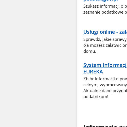
Szukasz informacji o 
zeznanie podatkowe pr
Usługi online - z
Sprawdź, jakie sprawy
cła możesz załatwić o
domu.
System Informacj
EUREKA
Zbiór informacji o pr
celnym, wypracowany 
Aktualne dane przyda
podatnikom!