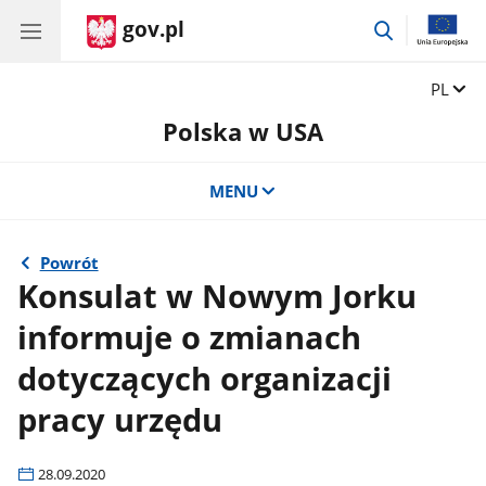
gov.pl
przejdź
do
wyszukiwar
Zmień 
PL
Polska w USA
MENU
Powrót
Konsulat w Nowym Jorku
informuje o zmianach
dotyczących organizacji
pracy urzędu
28.09.2020