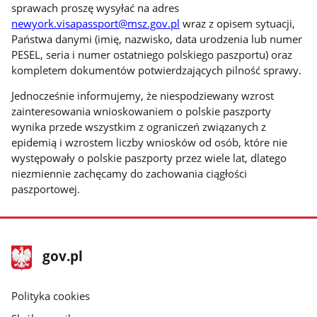
sprawach proszę wysyłać na adres
newyork.visapassport@msz.gov.pl
wraz z opisem sytuacji,
Państwa danymi (imię, nazwisko, data urodzenia lub numer
PESEL, seria i numer ostatniego polskiego paszportu) oraz
kompletem dokumentów potwierdzających pilność sprawy.
Jednocześnie informujemy, że niespodziewany wzrost
zainteresowania wnioskowaniem o polskie paszporty
wynika przede wszystkim z ograniczeń związanych z
epidemią i wzrostem liczby wniosków od osób, które nie
występowały o polskie paszporty przez wiele lat, dlatego
niezmiennie zachęcamy do zachowania ciągłości
paszportowej.
stopka
Strona
gov.pl
gov.pl
główna
gov.pl
Polityka cookies